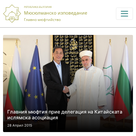
РЕПУБЛИКА БЪЛГАРИЯ
Мюсюлманско изповедание
Главно мюфтийство
Главния мюфтия прие делегация на Китайската
ислямска асоциация
28 Април 2015