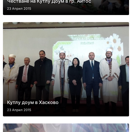
Честване на Кутлу Доум в гр. Айтос
23 Април 2015
Кутлу доум в Хасково
23 Април 2015