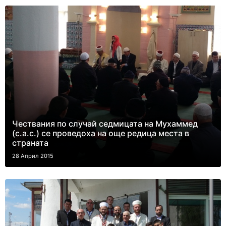
Чествания по случай седмицата на Мухаммед
(с.а.с.) се проведоха на още редица места в
страната
28 Април 2015