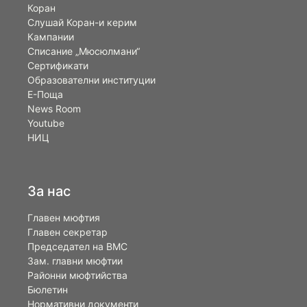
Коран
Слушай Коран-и керим
Кампании
Списание „Мюсюлмани“
Сертификати
Образователни институции
Е-Поща
News Room
Youtube
НИЦ
За нас
Главен мюфтия
Главен секретар
Председател на ВМС
Зам. главни мюфтии
Районни мюфтийства
Бюлетин
Нормативни документи