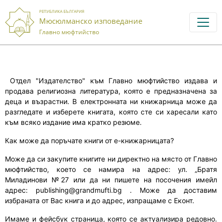
РЕПУБЛИКА БЪЛГАРИЯ
Мюсюлманско изповедание
Главно мюфтийство
Отдел "Издателство" към Главно мюфтийство издава и
продава религиозна литература, която е предназначена за
деца и възрастни. В електронната ни книжарница може да
разгледате и изберете книгата, която сте си харесали като
към всяко издание има кратко резюме.
Как може да поръчате книги от е-книжарницата?
Може да си закупите книгите
ни директно на място
от Главно
мюфтийство, което се намира на адрес: ул. „Братя
Миладинови №27 или да
ни
пишете на посочения имейл
адрес: publishing@grandmufti.bg .
Може да доставим
избраната
от Вас
книга
и до адрес, изпращаме с Еконт.
Имаме и фейсбук страница, която се актуализира редовно.