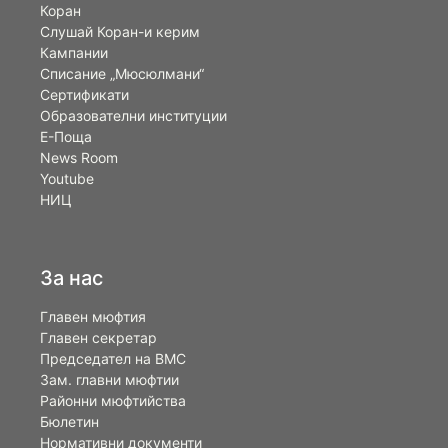
Коран
Слушай Коран-и керим
Кампании
Списание „Мюсюлмани“
Сертификати
Образователни институции
Е-Поща
News Room
Youtube
НИЦ
За нас
Главен мюфтия
Главен секретар
Председател на ВМС
Зам. главни мюфтии
Районни мюфтийства
Бюлетин
Нормативни документи