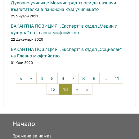
Духовно училище Момчилград търси да назначи
възпитателка в пансиона към училището
25 Януари 2021
ВАКАНТНА ПОЗИЦИЯ: „Експерт“ в отдел „Медии и
култура“ на Главно мюфтийство
22 Декември 2020
ВАКАНТНА ПОЗИЦИЯ: „Експерт“ в отдел „Социален“
на Главно мюфтийство
01 Юли 2020
«
«
4
5
6
7
8
9
...
11
13(current)
12
13
»
»
Начало
Времена за намаз