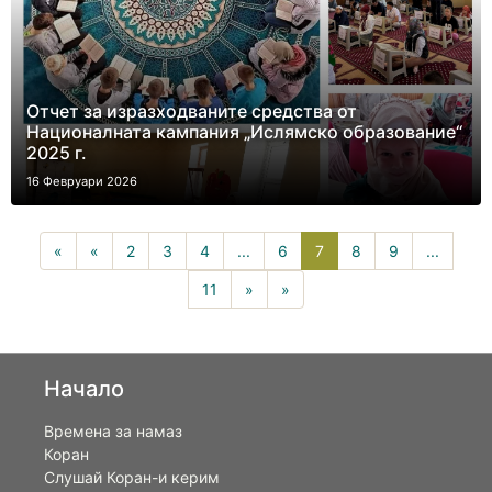
Отчет за изразходваните средства от
Националната кампания „Ислямско образование“
2025 г.
16 Февруари 2026
7(current)
«
«
2
3
4
...
6
7
8
9
...
11
»
»
Начало
Времена за намаз
Коран
Слушай Коран-и керим