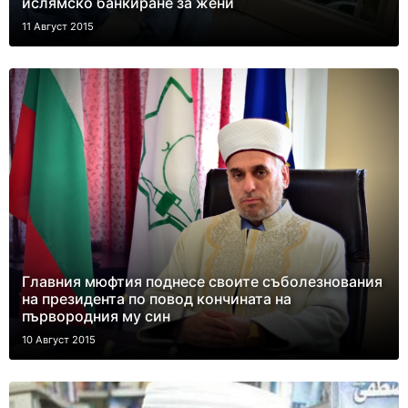
ислямско банкиране за жени
11 Август 2015
Главния мюфтия поднесе своите съболезнования
на президента по повод кончината на
първородния му син
10 Август 2015