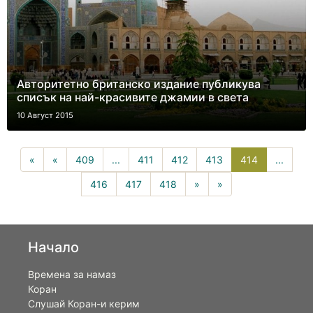
Авторитетно британско издание публикува
списък на най-красивите джамии в света
10 Август 2015
414(current
«
«
409
...
411
412
413
414
...
416
417
418
»
»
Начало
Времена за намаз
Коран
Слушай Коран-и керим