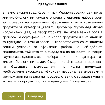
продукция хелял
В пакистанския град Карачи, при Международния център за
химико-биологични науки е открита специална лаборатория
за проверка на хранителни, фармацевтични и козметични
продукти от категория „Хелял”. Професор Мухаммeд Икбал
Чодри съобщава, че лабораторията ще играе важна роля в
процеса на сертификация на хелял продукти и е създадена
за нуждите на тези отрасли. В лабораторията са създадени
всички условия за ефективна работа на най-добрите
специалисти, тъй като тя е създадена на основата на мощна
научно-изследователска лаборатория при Центъра за
химико-биологични науки. Също така Центърът предоставя
на бъдещите производители на хелял продукция
необходимия висококвалифициран персонал за иновации и
мениджмънт на пазара на продоволствени, фармацевтични и
козметични продукти от категория „хелял” в целия свят.
Предишна
Следваща