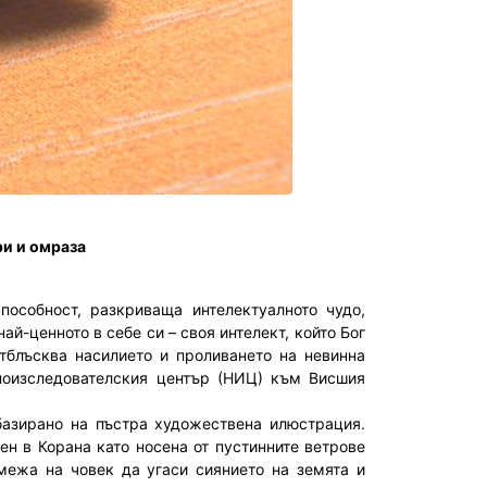
ри и омраза
пособност, разкриваща интелектуалното чудо,
най-ценното в себе си – своя интелект, който Бог
отблъсква насилието и проливането на невинна
чноизследователския център (НИЦ) към Висшия
зирано на пъстра художествена илюстрация.
зен в Корана като носена от пустинните ветрове
межа на човек да угаси сиянието на земята и