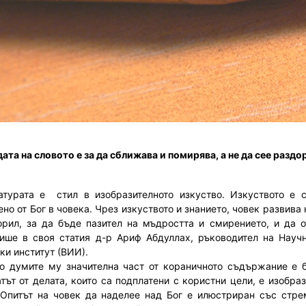
ата на словото е за да сближава и помирява, а не да сее раздо
атурата е стил в изобразителното изкуство. Изкуството е с
но от Бог в човека. Чрез изкуството и знанието, човек развива 
орил, за да бъде пазител на мъдростта и смирението, и да 
пише в своя статия д-р Ариф Абдуллах, ръководител на Нау
ки институт (ВИИ).
ите му значителна част от кораничното съдържание е ба
атът от делата, които са подплатени с користни цели, е изобра
 Опитът на човек да наделее над Бог е илюстриран със стре