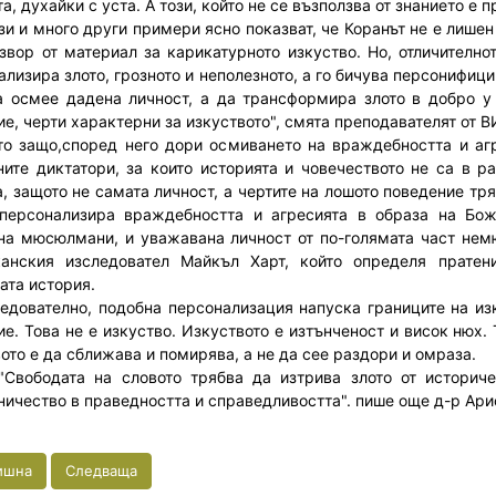
а, духайки с уста. А този, който не се възползва от знанието е
и много други примери ясно показват, че Коранът не е лишен 
извор от материал за карикатурното изкуство. Но, отличително
ализира злото, грозното и неполезното, а го бичува персонифици
а осмее дадена личност, а да трансформира злото в добро у
ие, черти характерни за изкуството", смята преподавателят от В
що,според него дори осмиването на враждебността и агре
ните диктатори, за които историята и човечеството не са в р
, защото не самата личност, а чертите на лошото поведение тря
персонализира враждебността и агресията в образа на Бо
на мюсюлмани, и уважавана личност от по-голямата част нем
анския изследовател Майкъл Харт, който определя пратен
ата история.
ателно, подобна персонализация напуска границите на изкус
ие. Това не е изкуство. Изкуството е изтънченост и висок нюх. 
вото е да сближава и помирява, а не да сее раздори и омраза.
одата на словото трябва да изтрива злото от историчес
ничество в праведността и справедливостта". пише още д-р Ари
ишна
Следваща