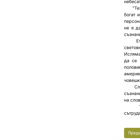
небесат
"Тези 
богат 
персон
не е д
съзнан
Ето за
светов
Исляма
да се 
полови
америк
човешк
Следов
съзнан
на сло
"Своб
сътруд
Пред