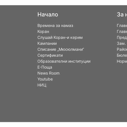
Начало
За 
Времена за намаз
Глав
Коран
Глав
Слушай Коран-и керим
Пред
Кампании
Зам.
Списание „Мюсюлмани“
Райо
Сертификати
Бюле
Образователни институции
Норм
Е-Поща
News Room
Youtube
НИЦ