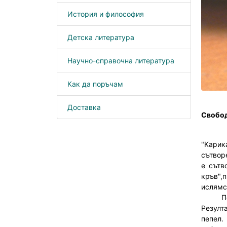
История и философия
Детска литература
Научно-справочна литература
Как да поръчам
Доставка
Свобод
"Карик
сътворе
е сътв
кръв",
ислямс
По дум
Резулт
пепел.