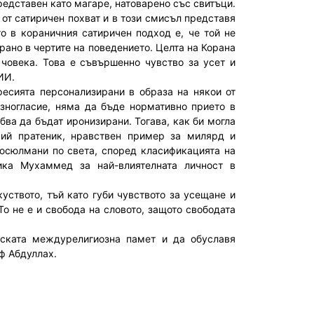
 представен като магаре, натоварено със свитъци.
от сатиричен похват и в този смисъл представя
то в кораничния сатиричен подход е, че той не
рано в чертите на поведението. Целта на Корана
 човека. Това е съвършенно чувство за усет и
ИИ.
сията персонализирани в образа на някои от
азногласие, няма да бъде нормативно прието в
бва да бъдат иронизирани. Тогава, как би могла
жий пратеник, нравствен пример за милярд и
юсюлмани по света, според класификацията на
ика Мухаммед за най-влиятелната личност в
твото, тъй като губи чувството за усещане и
То не е и свобода на словото, защото свободата
ката междурелигиозна памет и да обуславя
ф Абдуллах.