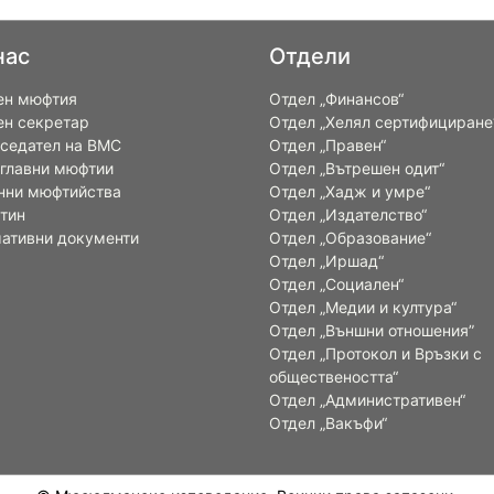
нас
Отдели
ен мюфтия
Отдел „Финансов“
ен секретар
Отдел „Хелял сертифициране
седател на ВМС
Отдел „Правен“
 главни мюфтии
Отдел „Вътрешен одит“
нни мюфтийства
Отдел „Хадж и умре“
тин
Отдел „Издателство“
ативни документи
Отдел „Образование“
Отдел „Иршад“
Отдел „Социален“
Отдел „Медии и култура“
Отдел „Външни отношения”
Oтдел „Протокол и Връзки с
обществеността“
Отдел „Административен“
Отдел „Вакъфи“