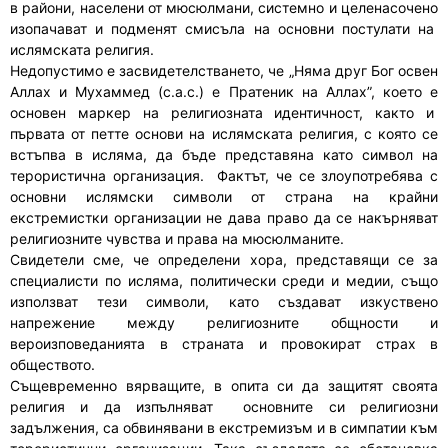
в райони, населени от мюсюлмани, системно и целенасочено
изопачават и подменят смисъла на основни постулати на
ислямската религия.
Недопустимо е засвидетелстването, че „Няма друг Бог освен
Аллах и Мухаммед (с.а.с.) е Пратеник на Аллах”, което е
основен маркер на религиозната идентичност, както и
първата от петте основи на ислямската религия, с която се
встъпва в исляма, да бъде представяна като символ на
терористична организация. Фактът, че се злоупотребява с
основни ислямски символи от страна на крайни
екстремистки организации не дава право да се накърняват
религиозните чувства и права на мюсюлманите.
Свидетели сме, че определени хора, представящи се за
специалисти по исляма, политически среди и медии, също
използват тези символи, като създават изкуствено
напрежение между религиозните общности и
вероизповеданията в страната и провокират страх в
обществото.
Същевременно вярващите, в опита си да защитят своята
религия и да изпълняват основните си религиозни
задължения, са обвинявани в екстремизъм и в симпатии към