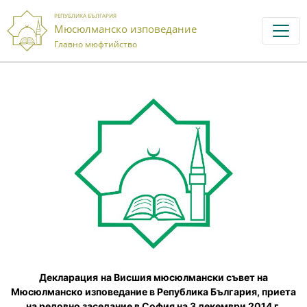
РЕПУБЛИКА БЪЛГАРИЯ
Мюсюлманско изповедание
Главно мюфтийство
Декларация
на
Висшия мюсюлмански съвет на
Мюсюлманско изповедание в Република България, приета
на редовно заседание в София на 3 декември 2014 г.