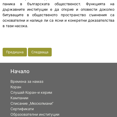
паника в българската общественост. Функцията на
държавните институции е да открие и оповести доколко
битуващите в общественото пространство съмнения са
основателни и налице ли са ясни и конкретни доказателства
в тази насока.
Предишна
Следваща
Начало
Времена за намаз
Коран
Слушай Коран-и керим
Кампании
Списание „Мюсюлмани“
Сертификати
Образователни институции