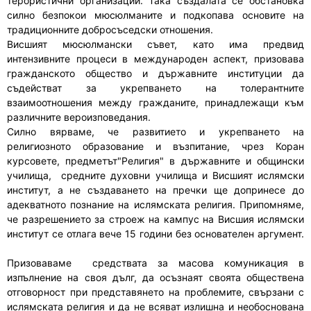
терористични организации. Така създалата се обстановка
силно безпокои мюсюлманите и подкопава основите на
традиционните добросъседски отношения.
Висшият мюсюлмански съвет, като има предвид
интензивните процеси в международен аспект, призовава
гражданското общество и държавните институции да
съдействат за укрепването на толерантните
взаимоотношения между гражданите, принадлежащи към
различните вероизповедания.
Силно вярваме, че развитието и укрепването на
религиозното образование и възпитание, чрез Коран
курсовете, предметът"Религия" в държавните и общински
училища, средните духовни училища и Висшият ислямски
институт, a не създаването на пречки ще допринесе до
адекватното познание на ислямската религия. Припомняме,
че разрешението за строеж на кампус на Висшия ислямски
институт се отлага вече 15 години без основателен аргумент.
Призоваваме средствата за масова комуникация в
изпълнение на своя дълг, да осъзнаят своята обществена
отговорност при представянето на проблемите, свързани с
ислямската религия и да не всяват излишна и необоснована