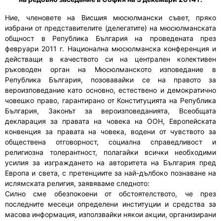
Ние, членовете на Висшия мюсюлмански съвет, пряко
избрани от представителите (делегатите) на мюсюлманската
общност в Република България на проведената през
февруари 2011 г. Национална мюсюлманска конференция и
действащи в качеството си на централен колективен
ръководен орган на Мюсюлманското изповедание в
Република България, позовавайки се на правото за
вероизповедание като основно, естествено и демократично
човешко право, гарантирано от Конституцията на Република
България, Законът за вероизповеданията, Всеобщата
декларация за правата на човека на ООН, Европейската
конвенция за правата на човека, водени от чувството за
обществена отговорност, социална справедливост и
религиозна толерантност, полагайки всички необходими
усилия за изграждането на авторитета на България пред
Европа и света, с претенциите за най-дълбоко познаване на
ислямската религия, заявяваме следното:
Силно сме обезпокоени от обстоятелството, че през
последните месеци определени институции и средства за
масова информация, използвайки някои акции, организирани