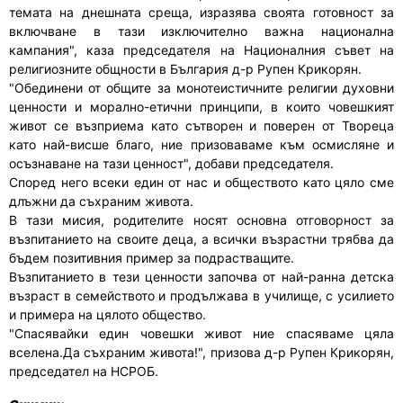
темата на днешната среща, изразява своята готовност за
включване в тази изключително важна национална
кампания", каза председателя на Националния съвет на
религиозните общности в България д-р Рупен Крикорян.
"Обединени от общите за монотеистичните религии духовни
ценности и морално-етични принципи, в които човешкият
живот се възприема като сътворен и поверен от Твореца
като най-висше благо, ние призоваваме към осмисляне и
осъзнаване на тази ценност", добави председателя.
Според него всеки един от нас и обществото като цяло сме
длъжни да съхраним живота.
В тази мисия, родителите носят основна отговорност за
възпитанието на своите деца, а всички възрастни трябва да
бъдем позитивния пример за подрастващите.
Възпитанието в тези ценности започва от най-ранна детска
възраст в семейството и продължава в училище, с усилието
и примера на цялото общество.
"Спасявайки един човешки живот ние спасяваме цяла
вселена.Да съхраним живота!", призова д-р Рупен Крикорян,
председател на НСРОБ.