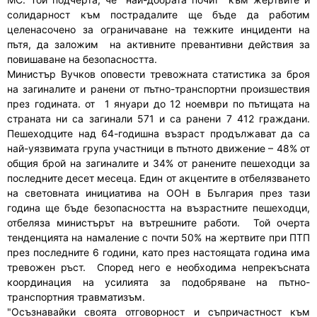
солидарност към пострадалите ще бъде да работим
целенасочено за ограничаване на тежките инциденти на
пътя, да заложим на активните превантивни действия за
повишаване на безопасността.
Министър Вучков оповести тревожната статистика за броя
на загиналите и ранени от пътно-транспортни произшествия
през годината. от 1 януари до 12 ноември по пътищата на
страната ни са загинали 571 и са ранени 7 412 граждани.
Пешеходците над 64-годишна възраст продължават да са
най-уязвимата група участници в пътното движение – 48% от
общия брой на загиналите и 34% от ранените пешеходци за
последните десет месеца. Един от акцентите в отбелязването
на световната инициатива на ООН в България през тази
година ще бъде безопасността на възрастните пешеходци,
отбеляза министърът на вътрешните работи. Той очерта
тенденцията на намаление с почти 50% на жертвите при ПТП
през последните 6 години, като през настоящата година има
тревожен ръст. Според него е необходима непрекъсната
координация на усилията за подобряване на пътно-
транспортния травматизъм.
"Осъзнавайки своята отговорност и съпричастност към