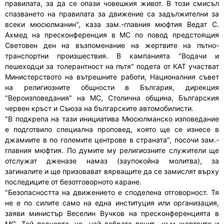
правилата, за да се опази човешкия живот. В този смисъл
спазването на правилата за движение са задължителни за
всеки мюсюлманин", каза зам.-главния мюфтия Ведат С.
Ахмед на пресконференция в МС по повод предстоящия
Световен ден на възпоменание на жертвите на пътно-
транспортни произшествия. В кампанията "Водачи и
пешеходци за толерантност на пътя" подета от КАТ участват
Министерството на вътрешните работи, Националния съвет
на религиозните общности в България, дирекция
"Вероизповедания" на МС, Столична община, Българския
червен кръст и Съюза на българските автомобилисти.
"В подкрепа на тази инициатива Мюсюлманско изповедание
е подготвило специална проповед, която ще се изнесе в
джамиите в по големите центрове в страната", посочи зам.-
главния мюфтия. По думите му религиозните служители ще
отслужат дженазе намаз (заупокойна молитва), за
загиналите и ще призовават вярващите да се замислят върху
последиците от безотговорното каране.
"Безопасността на движението е споделена отговорност. Тя
не е по силите само на една институция или организация,
заяви министър Веселин Вучков на пресконференцията в
МС. Той подчерта, че най-добрата почит към жертвите и