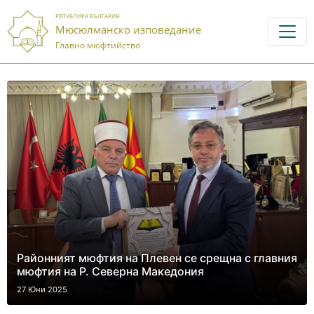
РЕПУБЛИКА БЪЛГАРИЯ
Мюсюлманско изповедание
Главно мюфтийство
Районният мюфтия на Плевен се срещна с главния
мюфтия на Р. Северна Македония
27 Юни 2025