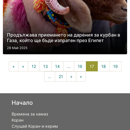
Продължава приемането на дарения за курбан в
Газа, който ще бъде изпратен през Египет
28 Май 2025
17(current)
«
«
12
13
14
...
16
17
18
19
...
21
»
»
Начало
Времена за намаз
Коран
Слушай Коран-и керим