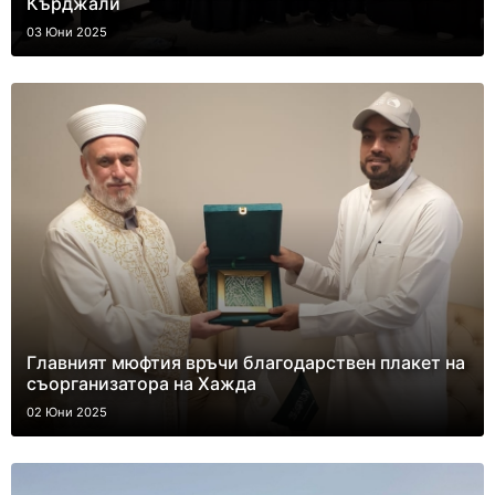
Кърджали
03 Юни 2025
Главният мюфтия връчи благодарствен плакет на
съорганизатора на Хажда
02 Юни 2025