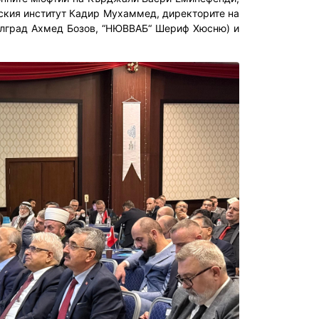
ския институт Кадир Мухаммед, директорите на
илград Ахмед Бозов, “НЮВВАБ“ Шериф Хюсню) и