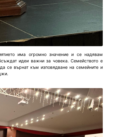
иятието има огромно значение и се надявам
бсъждат идеи важни за човека. Семейството е
 да се върнат към изповядване на семейните и
джи.