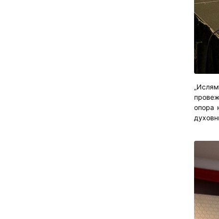
„Ислям
провеж
опора 
духовн