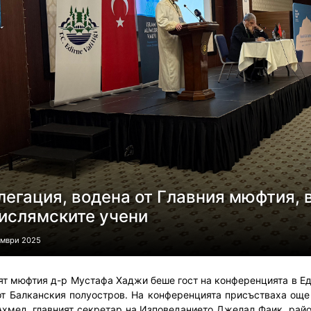
легация, водена от Главния мюфтия, 
 ислямските учени
ември 2025
ят мюфтия д-р Мустафа Хаджи беше гост на конференцията в Ед
от Балканския полуостров. На конференцията присъстваха ощ
Ахмед, главният секретар на Изповеданието Джелал Фаик, ра