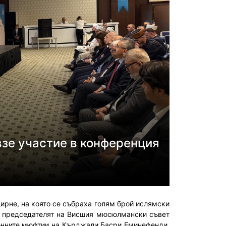
взе участие в конференция
ирне, на която се събраха голям брой ислямски
е председателят на Висшия мюсюлмански съвет
йонните мюфтии на Кърджали Басри Еминефенди,