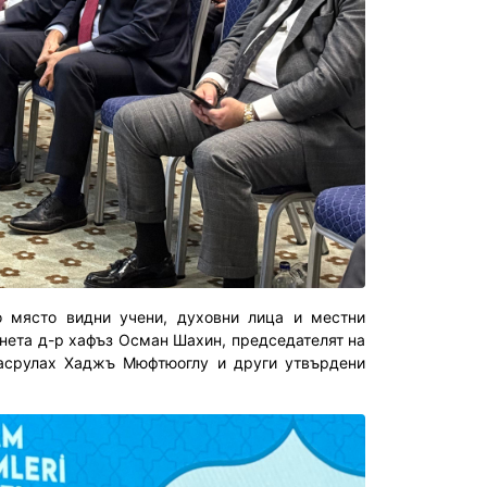
о място видни учени, духовни лица и местни
янета д-р хафъз Осман Шахин, председателят на
Насрулах Хаджъ Мюфтюоглу и други утвърдени