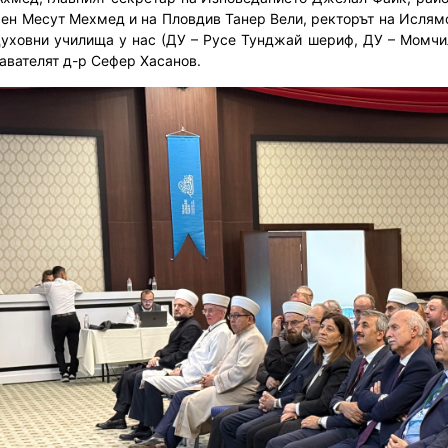
ен Месут Мехмед и на Пловдив Танер Вели, ректорът на Ислям
духовни училища у нас (ДУ – Русе Тунджай шериф, ДУ – Момч
авателят д-р Сефер Хасанов.