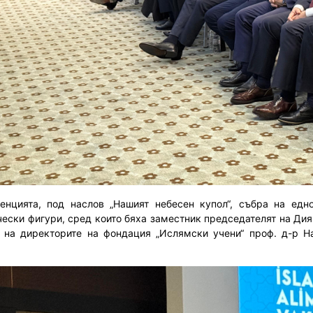
енцията, под наслов „Нашият небесен купол“, събра на едн
чески фигури, сред които бяха заместник председателят на Ди
 на директорите на фондация „Ислямски учени“ проф. д-р 