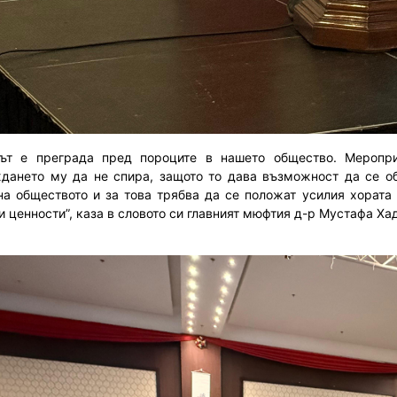
ът е преграда пред пороците в нашето общество. Меропр
дането му да не спира, защото то дава възможност да се о
на обществото и за това трябва да се положат усилия хората
и ценности”, каза в словото си главният мюфтия д-р Мустафа Ха