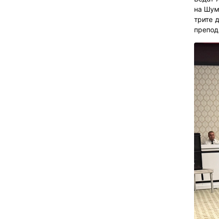
на Шум
трите 
препод