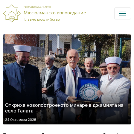
РЕПУБЛИКА БЪЛГАРИЯ
Мюсюлманско изповедание
Главно мюфтийство
Откриха новопостроеното минаре в джамията на
село Галата
24 Октомври 2025