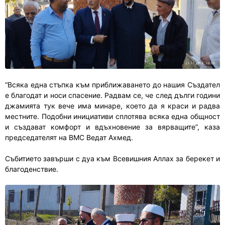
“Всяка една стъпка към приближаването до нашия Създател
е благодат и носи спасение. Радвам се, че след дълги години
джамията тук вече има минаре, което да я краси и радва
местните. Подобни инициативи сплотява всяка една общност
и създават комфорт и вдъхновение за вярващите”, каза
председателят на ВМС Ведат Ахмед.
Събитието завърши с дуа към Всевишния Аллах за берекет и
благоденствие.