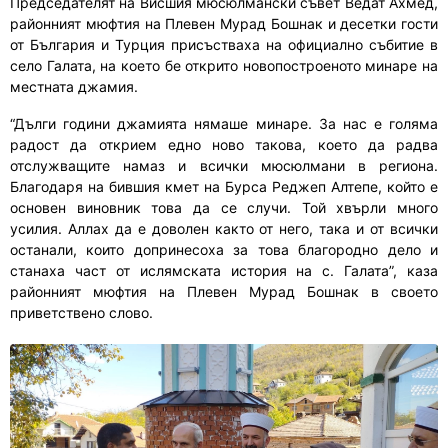
Председателят на Висшия мюсюлмански съвет Ведат Ахмед,
районният мюфтия на Плевен Мурад Бошнак и десетки гости
от България и Турция присъстваха на официално събитие в
село Галата, на което бе открито новопостроеното минаре на
местната джамия.
“Дълги години джамията нямаше минаре. За нас е голяма
радост да открием едно ново такова, което да радва
отслужващите намаз и всички мюсюлмани в региона.
Благодаря на бившия кмет на Бурса Реджеп Алтепе, който е
основен виновник това да се случи. Той хвърли много
усилия. Аллах да е доволен както от него, така и от всички
останали, които допринесоха за това благородно дело и
станаха част от ислямската история на с. Галата”, каза
районният мюфтия на Плевен Мурад Бошнак в своето
приветствено слово.