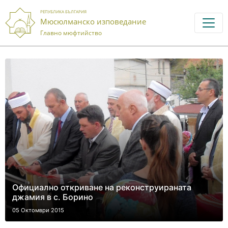
РЕПУБЛИКА БЪЛГАРИЯ
Мюсюлманско изповедание
Главно мюфтийство
Официално откриване на реконструираната
джамия в с. Борино
05 Октомври 2015