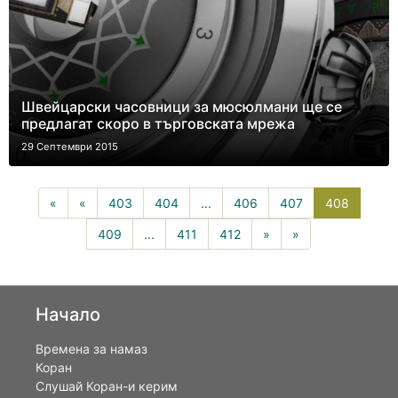
Швейцарски часовници за мюсюлмани ще се
предлагат скоро в търговската мрежа
29 Септември 2015
408(curr
«
«
403
404
...
406
407
408
409
...
411
412
»
»
Начало
Времена за намаз
Коран
Слушай Коран-и керим