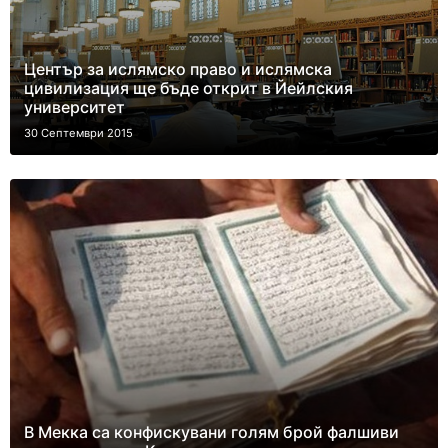
Център за ислямско право и ислямска
цивилизация ще бъде открит в Йейлския
университет
30 Септември 2015
В Мекка са конфискувани голям брой фалшиви