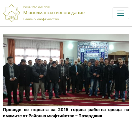
РЕПУБЛИКА БЪЛГАРИЯ
Мюсюлманско изповедание
Главно мюфтийство
Проведе се
първата за 2015 година работна среща на
имамите от Районно мюфтийство – Пазарджик