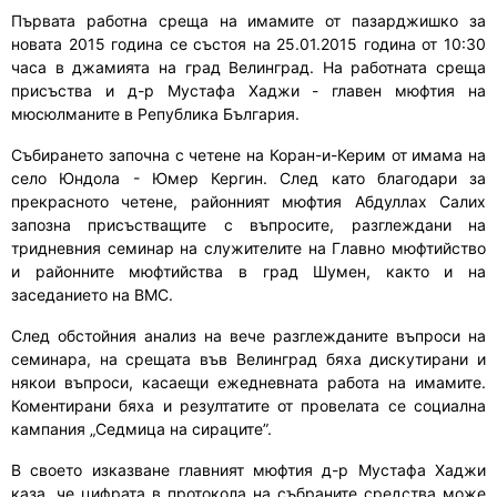
Първата работна среща на имамите от пазарджишко за
новата 2015 година се състоя на 25.01.2015 година от 10:30
часа в джамията на град Велинград. На работната среща
присъства и д-р Мустафа Хаджи - главен мюфтия на
мюсюлманите в Република България.
Събирането започна с четене на Коран-и-Керим от имама на
село Юндола - Юмер Кергин. След като благодари за
прекрасното четене, районният мюфтия Абдуллах Салих
запозна присъстващите с въпросите, разглеждани на
тридневния семинар на служителите на Главно мюфтийство
и районните мюфтийства в град Шумен, както и на
заседанието на ВМС.
След обстойния анализ на вече разглежданите въпроси на
семинара, на срещата във Велинград бяха дискутирани и
някои въпроси, касаещи ежедневната работа на имамите.
Коментирани бяха и резултатите от провелата се социална
кампания „Седмица на сираците”.
В своето изказване главният мюфтия д-р Мустафа Хаджи
каза, че цифрата в протокола на събраните средства може