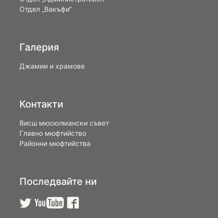
Отдел „Вакъфи“
Галерия
Джамии и храмове
Контакти
Висш мюсюлмански съвет
Главно мюфтийство
Районни мюфтийства
Последвайте ни


