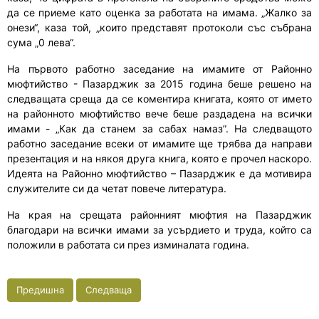
да се приеме като оценка за работата на имама. „Жалко за
онези“, каза той, „които представят протоколи със събрана
сума „0 лева“.
На първото работно заседание на имамите от Районно
мюфтийство - Пазарджик за 2015 година беше решено на
следващата среща да се коментира книгата, която от името
на районното мюфтийство вече беше раздадена на всички
имами - „Как да станем за сабах намаз”. На следващото
работно заседание всеки от имамите ще трябва да направи
презентация и на някоя друга книга, която е прочел наскоро.
Идеята на Районно мюфтийство – Пазарджик е да мотивира
служителите си да четат повече литература.
На края на срещата районният мюфтия на Пазарджик
благодари на всички имами за усърдието и труда, който са
положили в работата си през изминалата година.
Предишна
Следваща