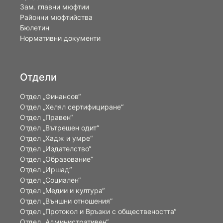
Зам. главни мюфтии
Районни мюфтийства
Бюлетин
Нормативни документи
Отдели
Отдел „Финансов“
Отдел „Хелял сертифициране“
Отдел „Правен“
Отдел „Вътрешен одит“
Отдел „Хадж и умре“
Отдел „Издателство“
Отдел „Образование“
Отдел „Иршад“
Отдел „Социален“
Отдел „Медии и култура“
Отдел „Външни отношения”
Oтдел „Протокол и Връзки с обществеността“
Отдел „Административен“