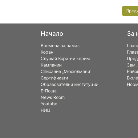
Пред
Начало
За 
Времена за намаз
Глав
Коран
Глав
Слушай Коран-и керим
Пред
Кампании
Зам.
Списание „Мюсюлмани“
Райо
Сертификати
Бюле
Образователни институции
Норм
Е-Поща
News Room
Youtube
НИЦ