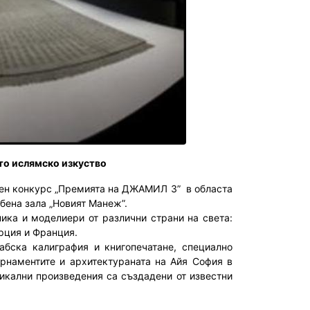
то ислямско изкуство
ден конкурс „Премията на ДЖАМИЛ 3” в областа
жбена зала „Новият Манеж”.
ка и моделиери от различни страни на света:
рция и Франция.
ска калиграфия и книгопечатане, специално
орнаментите и архитектураната на Айя София в
икални произведения са създадени от известни