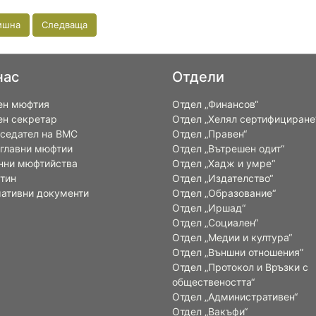
ишна
Следваща
нас
Отдели
ен мюфтия
Отдел „Финансов“
ен секретар
Отдел „Хелял сертифициране
седател на ВМС
Отдел „Правен“
 главни мюфтии
Отдел „Вътрешен одит“
нни мюфтийства
Отдел „Хадж и умре“
тин
Отдел „Издателство“
ативни документи
Отдел „Образование“
Отдел „Иршад“
Отдел „Социален“
Отдел „Медии и култура“
Отдел „Външни отношения”
Oтдел „Протокол и Връзки с
обществеността“
Отдел „Административен“
Отдел „Вакъфи“