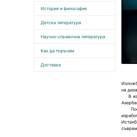
История и философия
Детска литература
Научно-справочна литература
Как да поръчам
Доставка
Изложб
на диз
В изло
Азерба
Посети
израбо
Истанб
съврем