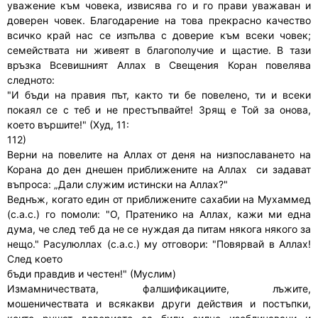
уважение към човека, извисява го и го прави уважаван и
доверен човек. Благодарение на това прекрасно качество
всичко край нас се изпълва с доверие към всеки човек;
семействата ни живеят в благополучие и щастие. В тази
връзка Всевишният Аллах в Свещения Коран повелява
следното:
"И бъди на правия път, както ти бе повелено, ти и всеки
покаял се с теб и не престъпвайте! Зрящ е Той за онова,
което вършите!" (Худ, 11:
112)
Верни на повелите на Аллах от деня на низпославането на
Корана до ден днешен приближените на Аллах си задават
въпроса: „Дали служим истински на Аллах?"
Веднъж, когато един от приближените сахабии на Мухаммед
(с.а.с.) го помоли: "О, Пратенико на Аллах, кажи ми една
дума, че след теб да не се нуждая да питам някога някого за
нещо." Расулюллах (с.а.с.) му отговори: "Повярвай в Аллах!
След което
бъди правдив и честен!" (Муслим)
Измамничествата, фалшификациите, лъжите,
мошеничествата и всякакви други действия и постъпки,