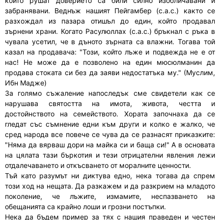
които рушат доверието са били силно изобличавани и
забранявани. Веднъж нашият Пейгамбер (с.а.с.) както се
разхождал из пазара отишъл до един, който продавал
зърнени храни. Когато Расулюллах (с.а.с.) бръкнал с ръка в
чувала усетил, че в дъното зърната са влажни. Тогава той
казал на продавача: "Този, който лъже и подвежда не е от
нас! Не може да е позволено на един мюсюлманин да
продава стоката си без да заяви недостатъка му." (Муслим,
Ибн Мадже)
За голямо съжаление напоследък сме свидетели как се
нарушава святостта на имота, живота, честта и
достойнството на семейството. Хората започнаха да се
гледат със съмнение едни към други и колко е жалко, че
сред народа все повече се чува да се разнасят приказките:
"Няма да вярваш дори на майка си и баща си!" А в основата
на цялата тази бъркотия и тези отрицателни явления лежи
отдалечаването и откъсването от моралните ценности.
Тъй като разумът ни диктува едно, нека тогава да спрем
този ход на нещата. Да разкажем и да разкрием на младото
поколение, че лъжите, измамите, неспазването на
обещанията са крайно лоши и грозни постъпки.
Нека да бъдем пример за тях с нашия праведен и честен