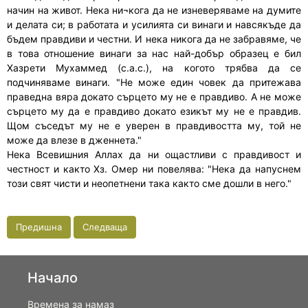
начин на живот. Нека ни¬кога да не изневеряваме на думите
и делата си; в работата и усилията си винаги и навсякъде да
бъдем правдиви и честни. И нека никога да не забравяме, че
в това отношение винаги за нас най-добър образец е бил
Хазрети Мухаммед (с.а.с.), на когото трябва да се
подчиняваме винаги. "Не може един човек да притежава
праведна вяра докато сърцето му не е правдиво. А не може
сърцето му да е правдиво докато езикът му не е правдив.
Щом съседът му не е уверен в правдивостта му, той не
може да влезе в дженнета."
Нека Всевишния Аллах да ни ощастливи с правдивост и
честност и както Хз. Омер ни повелява: "Нека да напуснем
този свят чисти и неопетнени така както сме дошли в него."
Предишна
Следваща
Начало
Времена за намаз