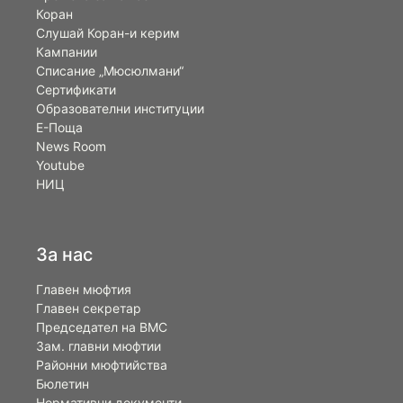
Коран
Слушай Коран-и керим
Кампании
Списание „Мюсюлмани“
Сертификати
Образователни институции
Е-Поща
News Room
Youtube
НИЦ
За нас
Главен мюфтия
Главен секретар
Председател на ВМС
Зам. главни мюфтии
Районни мюфтийства
Бюлетин
Нормативни документи