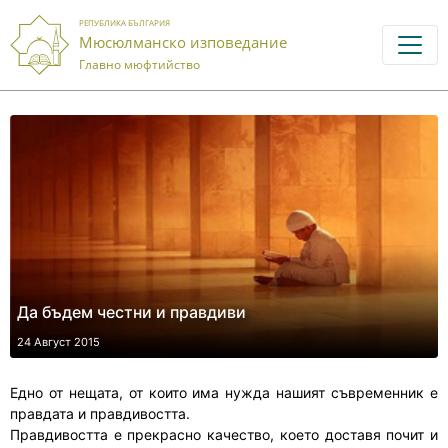
РЕПУБЛИКА БЪЛГАРИЯ
Мюсюлманско изповедание
Главно мюфтийство
Да бъдем честни и правдиви
24 Август 2015
Едно от нещата, от които има нужда нашият съвременник е
правдата и правдивостта.
Правдивостта е прекрасно качество, което доставя почит и