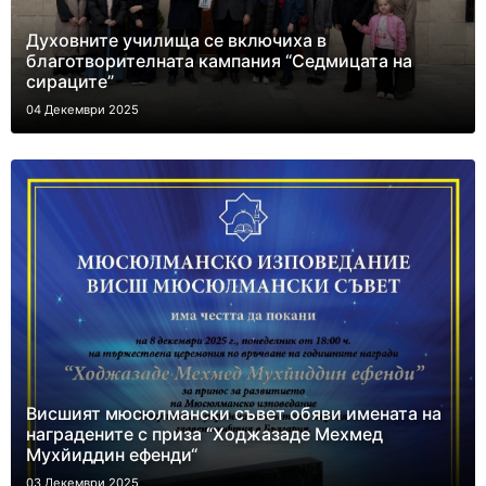
Духовните училища се включиха в
благотворителната кампания “Седмицата на
сираците”
04 Декември 2025
Висшият мюсюлмански съвет обяви имената на
наградените с приза “Ходжазаде Мехмед
Мухйиддин ефенди“
03 Декември 2025