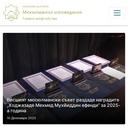
РЕПУБЛИКА БЪЛГАРИЯ
Мюсюлманско изповедание
Главно мюфтийство
Висшият мюсюлмански съвет раздаде наградите
„Ходжазаде Мехмед Мухйиддин ефенди“ за 2025-
а година
10 Декември 2025