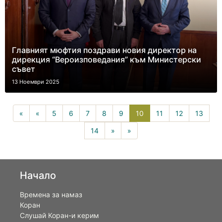
Главният мюфтия поздрави новия директор на
дирекция “Вероизповедания” към Министерски
съвет
13 Ноември 2025
10(current)
«
«
5
6
7
8
9
10
11
12
13
14
»
»
Начало
Времена за намаз
Коран
Слушай Коран-и керим