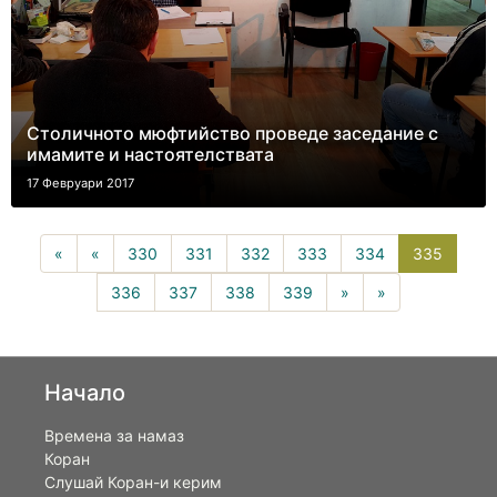
Столичното мюфтийство проведе заседание с
имамите и настоятелствата
17 Февруари 2017
335(cur
«
«
330
331
332
333
334
335
336
337
338
339
»
»
Начало
Времена за намаз
Коран
Слушай Коран-и керим