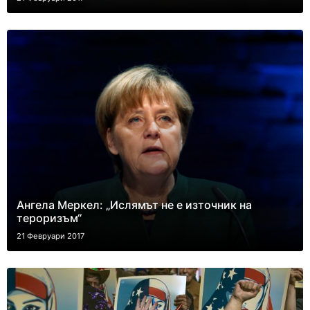
Ангела Меркел: „Ислямът не е източник на
тероризъм“
21 Февруари 2017