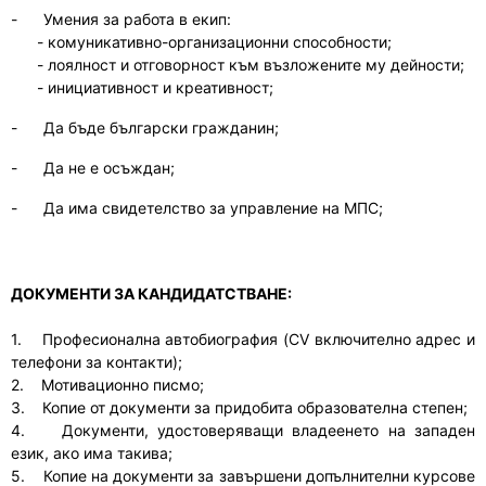
-
Умения за работа в екип:
- комуникативно-организационни способности;
- лоялност и отговорност към възложените му дейности;
- инициативност и креативност;
-
Да бъде български гражданин;
-
Да не е осъждан;
-
Да има свидетелство за управление на МПС;
ДОКУМЕНТИ ЗА КАНДИДАТСТВАНЕ:
1. Професионална автобиография (CV включително адрес и
телефони за контакти);
2. Мотивационно писмо;
3. Копие от документи за придобита образователна степен;
4. Документи, удостоверяващи владеенето на западен
език, ако има такива;
5. Копие на документи за завършени допълнителни курсове