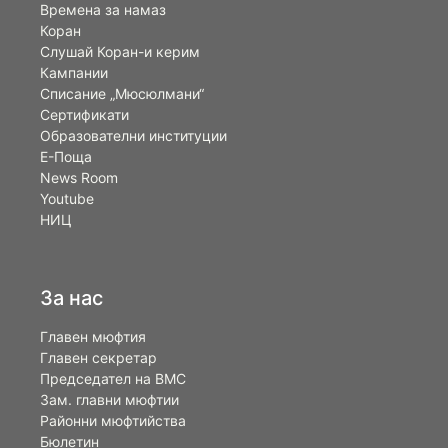
Времена за намаз
Коран
Слушай Коран-и керим
Кампании
Списание „Мюсюлмани“
Сертификати
Образователни институции
Е-Поща
News Room
Youtube
НИЦ
За нас
Главен мюфтия
Главен секретар
Председател на ВМС
Зам. главни мюфтии
Районни мюфтийства
Бюлетин