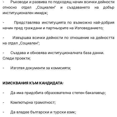
-
Ръководи и развива по подходящ начин всички дейности
относно отдел „Социален“ и създаването на добър
институционален имидж;
-
Представлява институцията по възможно най-добрия
начин пред граждани и партньорите на Изповеданието;
-
Извършва всички дейности по отношение на дейността
на отдел „Социален“;
-
Създава и обновява институционалната база данни.
Следи проекти;
-
Изготвя документи за комисията;
ИЗИСКВАНИЯ КЪМ КАНДИДАТА:
-
Да има придобита образователна степен бакалавър;
-
Компютърна грамотност;
-
Да владее български и турски език;