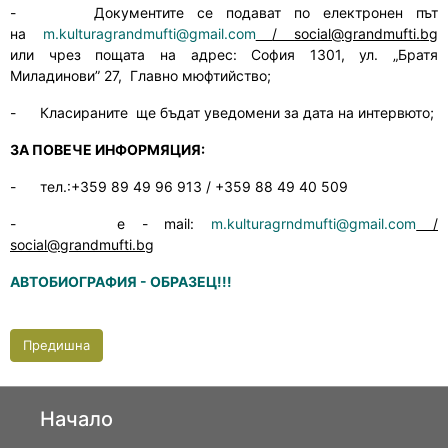
-
Документите се подават по електронен път
на
m
.
kulturagrandmufti
@
gmail
.
com
/
social
@
grandmufti
.
bg
или чрез пощата на адрес: София 1301, ул
.
„Братя
Миладинови” 27, Главно мюфтийство;
-
Класираните ще бъдат уведомени за дата на интервюто;
ЗА ПОВЕЧЕ ИНФОРМЯЦИЯ:
-
тел.:
+359 89 49 96 913 / +359 88 49 40 509
-
е -
mail
:
m
.
kulturagrndmufti
@
gmail
.
com
/
social
@
grandmufti
.
bg
АВТОБИОГРАФИЯ - ОБРАЗЕЦ!!!
Предишна
Начало