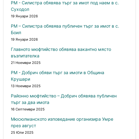
РМ - Силистра обявява търг за имот под наем в с.
Суходол
19 Януари 2026
РМ – Силистра обявява публичен търг за имот в с.
Боил
19 Януари 2026
Главното мюфтийство обявява вакантно място
възпитателка
21 Ноември 2025
РМ - Добрич обяви търг за имоти в Община
Крушари
13 Ноември 2025
Районно мюфтийство – Добрич обявява публичен
търг за два имота
16 Септември 2025
Мюсюлманското изповедание организира Умре
през август
25 Юли 2025