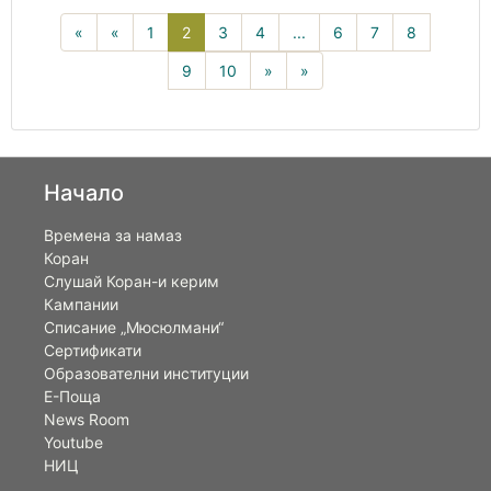
2(current)
«
«
1
2
3
4
...
6
7
8
9
10
»
»
Начало
Времена за намаз
Коран
Слушай Коран-и керим
Кампании
Списание „Мюсюлмани“
Сертификати
Образователни институции
Е-Поща
News Room
Youtube
НИЦ