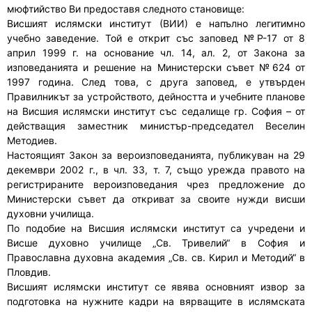
мюфтийство Ви предоставя следното становище:
Висшият ислямски институт (ВИИ) е напълно легитимно
учебно заведение. Той е открит със заповед №Р-17 от 8
април 1999 г. на основание чл. 14, ал. 2, от Закона за
изповеданията и решение на Министерски съвет №624 от
1997 година. След това, с друга заповед, е утвърден
Правилникът за устройството, дейността и учебните планове
на Висшия ислямски институт със седалище гр. София – от
действащия заместник министър-председател Веселин
Методиев.
Настоящият Закон за вероизповеданията, публикуван на 29
декември 2002 г., в чл. 33, т. 7, също урежда правото на
регистрираните вероизповедания чрез предложение до
Министерски съвет да откриват за своите нужди висши
духовни училища.
По подобие на Висшия ислямски институт са учредени и
Висше духовно училище „Св. Тривелий“ в София и
Православна духовна академия „Св. св. Кирил и Методий“ в
Пловдив.
Висшият ислямски институт се явява основният извор за
подготовка на нужните кадри на вярващите в ислямската