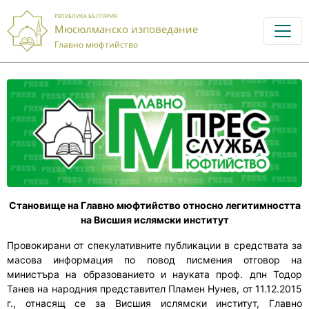
РЕПУБЛИКА БЪЛГАРИЯ
Мюсюлманско изповедание
Главно мюфтийство
Становище на Главно мюфтийство относно легитимността
на Висшия ислямски институт
Провокирани от спекулативните публикации в средствата за
масова информация по повод писмения отговор на
министъра на образованието и науката проф. дпн Тодор
Танев на народния представител Пламен Нунев, от 11.12.2015
г., отнасящ се за Висшия ислямски институт, Главно