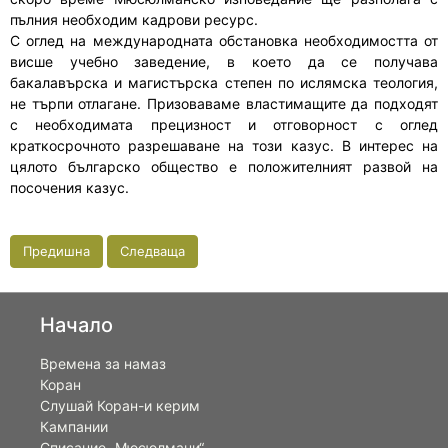
пълния необходим кадрови ресурс.
С оглед на международната обстановка необходимостта от
висше учебно заведение, в което да се получава
бакалавърска и магистърска степен по ислямска теология,
не търпи отлагане. Призоваваме властимащите да подходят
с необходимата прецизност и отговорност с оглед
краткосрочното разрешаване на този казус. В интерес на
цялото българско общество е положителният развой на
посочения казус.
Предишна
Следваща
Начало
Времена за намаз
Коран
Слушай Коран-и керим
Кампании
Списание „Мюсюлмани“