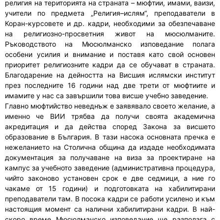
религия на територията на страната – мюфтии, имами, ваизи,
учители по предмета „Религия–ислям“, преподаватели в
Коран-курсовете и др. кадри, необходими за обезпечаване
на религиозно-просветния живот на мюсюлманите.
Ръководството на Мюсюлманско изповедание полага
особени усилия и внимание и поставя като свой основен
приоритет религиозните кадри да се обучават в страната.
Благодарение на дейността на Висшия ислямски институт
през последните 16 години над две трети от мюфтиите и
имамите у нас са завършили това висше учебно заведение.
Главно мюфтийство неведнъж е заявявало своето желание, а
именно че ВИИ трябва да получи своята академична
акредитация и да действа според Закона за висшето
образование в България. В тази насока основната пречка е
нежеланието на Столична община да издаде необходимата
документация за получаване на виза за проектиране на
кампус за учебното заведение (административна процедура,
чийто законово установен срок е две седмици, а ние го
чакаме от 15 години) и подготовката на хабилитирани
преподаватели там. В посока кадри се работи усилено и към
настоящия момент са налични хабилитирани кадри. В най-
скоро време Мюсюлманско изповедание ще разполага с