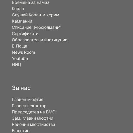
Времена за намаз
Коран
Слушай Коран-и керим
Кампании
Списание „Мюсюлмани“
Сертификати
Образователни институции
Е-Поща
News Room
Youtube
НИЦ
За нас
Главен мюфтия
Главен секретар
Председател на ВМС
Зам. главни мюфтии
Районни мюфтийства
Бюлетин