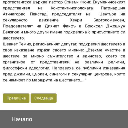
протестантска църква пастор Стивън Фюит, Екуменичсекият
представител на Константинополската Патриаршия
Атинагорас Пекстад, председателят на Центъра на
секуларното движение Хенри Бартоломеусен,
Председателят на Диянет Факфъ в Брюксел Джошкун
Беязгюл и много други имена подкрепиха с присъствието си
шествието.
Шевкет Темиз, регионалният депутат, подкрепил шествието в
свое изказване изрази своето мнение: „Взехме участие в
шествие за мирно съжителство и единство, което се
организира от представители на различни религии,
философски идеологии. Направиха се публични изказвания
пред джамии, църкви, синагоги и секуларни центрове, които
се намират по маршрута на шествието....“
Предишна
Следваща
Начало