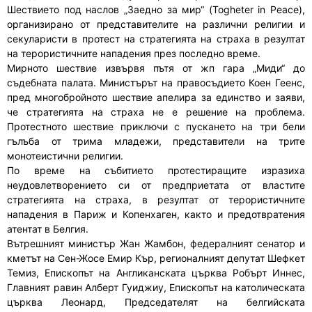
Шествието под наслов „Заедно за мир“ (Togheter in Peace),
организирано от представителите на различни религии и
секуларисти в протест на стратегията на страха в резултат
на терористичните нападения през последно време.
Мирното шествие извървя пътя от жп гара „Миди“ до
съдебната палата. Министърът на правосъдието Коен Геенс,
пред многобройното шествие апелира за единство и заяви,
че стратегията на страха не е решение на проблема.
Протестното шествие приключи с пускането на три бели
гълъба от трима младежи, представители на трите
монотеистични религии.
По време на събитието протестиращите изразиха
неудовлетворението си от предприетата от властите
стратегията на страха, в резултат от терористичните
нападения в Париж и Копенхаген, както и предотвратения
атентат в Белгия.
Вътрешният министър Жан Жамбон, федералният сенатор и
кметът на Сен-Жосе Емир Кър, регионалният депутат Шефкет
Темиз, Епископът на Англиканската църква Робърт Иннес,
Главният равин Алберт Гуиджиу, Епископът на католическата
църква Леонард, Председателят на белгийската