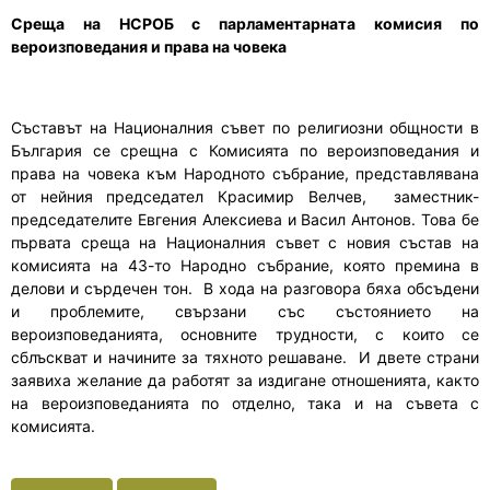
Среща на НСРОБ с парламентарната комисия по
вероизповедания и права на човека
Съставът на Националния съвет по религиозни общности в
България се срещна с Комисията по вероизповедания и
права на човека към Народното събрание, представлявана
от нейния председател Красимир Велчев, заместник-
председателите Евгения Алексиева и Васил Антонов. Това бе
първата среща на Националния съвет с новия състав на
комисията на 43-то Народно събрание, която премина в
делови и сърдечен тон. В хода на разговора бяха обсъдени
и проблемите, свързани със състоянието на
вероизповеданията, основните трудности, с които се
сблъскват и начините за тяхното решаване. И двете страни
заявиха желание да работят за издигане отношенията, както
на вероизповеданията по отделно, така и на съвета с
комисията.