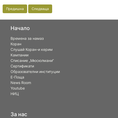
Предишна
Следваща
Начало
Времена за намаз
Коран
Слушай Коран-и керим
Кампании
Списание „Мюсюлмани“
Сертификати
Образователни институции
Е-Поща
News Room
Youtube
НИЦ
За нас