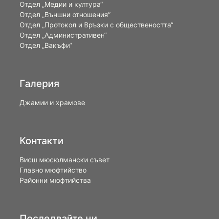
Отдел „Медии и култура“
Отдел „Външни отношения”
Oтдел „Протокол и Връзки с обществеността“
Отдел „Административен“
Отдел „Вакъфи“
Галерия
Джамии и храмове
Контакти
Висш мюсюлмански съвет
Главно мюфтийство
Районни мюфтийства
Последвайте ни