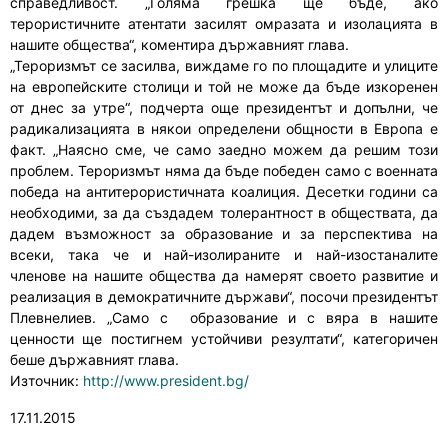
справедливост. „Голяма грешка ще бъде, ако
терористичните атентати засилят омразата и изолацията в
нашите общества“, коментира държавният глава.
„Тероризмът се засилва, виждаме го по площадите и улиците
на европейските столици и той не може да бъде изкоренен
от днес за утре“, подчерта още президентът и допълни, че
радикализацията в някои определени общности в Европа е
факт. „Наясно сме, че само заедно можем да решим този
проблем. Тероризмът няма да бъде победен само с военната
победа на антитерористичната коалиция. Десетки години са
необходими, за да създадем толерантност в обществата, да
дадем възможност за образование и за перспектива на
всеки, така че и най-изолираните и най-изостаналите
членове на нашите общества да намерят своето развитие и
реализация в демократичните държави“, посочи президентът
Плевнелиев. „Само с образование и с вяра в нашите
ценности ще постигнем устойчиви резултати“, категоричен
беше държавният глава.
Източник:
http://www.president.bg/
17.11.2015