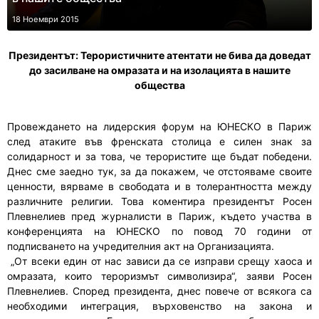
18 Ноември 2015
Президентът: Терористичните атентати не бива да доведат
до засилване на омразата и на изолацията в нашите
общества
Провеждането на лидерския форум на ЮНЕСКО в Париж
след атаките във френската столица е силен знак за
солидарност и за това, че терористите ще бъдат победени.
Днес сме заедно тук, за да покажем, че отстояваме своите
ценности, вярваме в свободата и в толерантността между
различните религии. Това коментира президентът Росен
Плевнелиев пред журналисти в Париж, където участва в
конференцията на ЮНЕСКО по повод 70 години от
подписването на учредителния акт на Организацията.
„От всеки един от нас зависи да се изправи срещу хаоса и
омразата, които тероризмът символизира“, заяви Росен
Плевнелиев. Според президента, днес повече от всякога са
необходими интеграция, върховенство на закона и