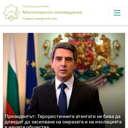
РЕПУБЛИКА БЪЛГАРИЯ
Мюсюлманско изповедание
Главно мюфтийство
Президентът: Терористичните атентати не бива да
доведат до засилване на омразата и на изолацията
в нашите общества