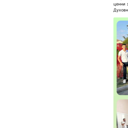
ценни 
Духовн