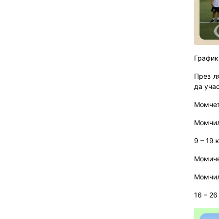
График
През л
да учас
Момчет
Момчил
9 – 19 
Момиче
Момчил
16 – 26