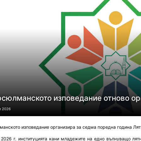
сюлманското изповедание отново ор
и 2026
анското изповедание организира за седма поредна година Лятно
 2026 г. институцията кани младежите на едно вълнуващо лятн