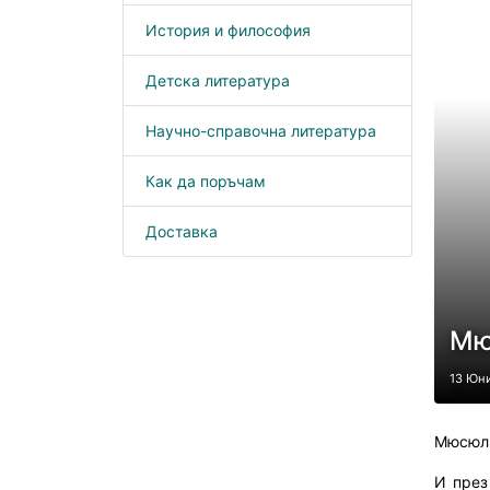
История и философия
Детска литература
Научно-справочна литература
Как да поръчам
Доставка
Мю
13 Юн
Мюсюлм
И през