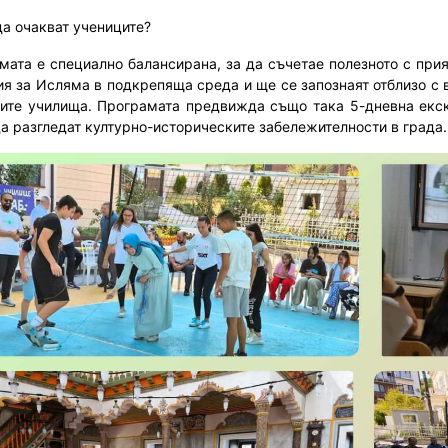
да очакват учениците?
мата е специално балансирана, за да съчетае полезното с прия
ия за Исляма в подкрепяща среда и ще се запознаят отблизо с 
ите училища. Програмата предвижда също така 5-дневна екск
да разгледат културно-историческите забележителности в града.