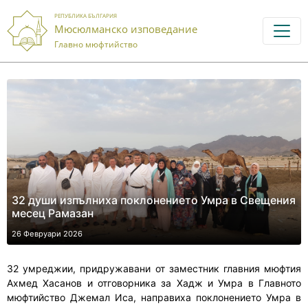
РЕПУБЛИКА БЪЛГАРИЯ
Мюсюлманско изповедание
Главно мюфтийство
32 души изпълниха поклонението Умра в Свещения
месец Рамазан
26 Февруари 2026
32 умреджии, придружавани от заместник главния мюфтия
Ахмед Хасанов и отговорника за Хадж и Умра в Главното
мюфтийство Джемал Иса, направиха поклонението Умра в