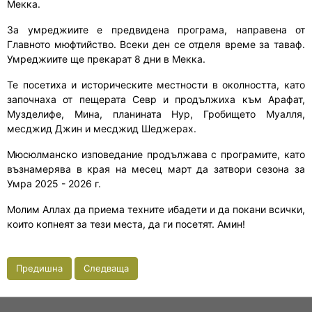
Мекка.
За умреджиите е предвидена програма, направена от
Главното мюфтийство. Всеки ден се отделя време за таваф.
Умреджиите ще прекарат 8 дни в Мекка.
Те посетиха и историческите местности в околността, като
започнаха от пещерата Севр и продължиха към Арафат,
Музделифе, Мина, планината Нур, Гробището Муалля,
месджид Джин и месджид Шеджерах.
Мюсюлманско изповедание продължава с програмите, като
възнамерява в края на месец март да затвори сезона за
Умра 2025 - 2026 г.
Молим Аллах да приема техните ибадети и да покани всички,
които копнеят за тези места, да ги посетят. Амин!
Предишна
Следваща