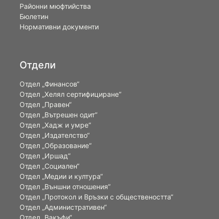
Районни мюфтийства
Бюлетин
Нормативни документи
Отдели
Отдел „Финансов“
Отдел „Хелял сертифициране“
Отдел „Правен“
Отдел „Вътрешен одит“
Отдел „Хадж и умре“
Отдел „Издателство“
Отдел „Образование“
Отдел „Иршад“
Отдел „Социален“
Отдел „Медии и култура“
Отдел „Външни отношения”
Oтдел „Протокол и Връзки с обществеността“
Отдел „Административен“
Отдел „Вакъфи“