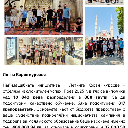
Летни Коран курсове
Най-мащабната инициатива – Летните Коран курсове –
отбеляза изключителен успех. През 2025 г. в тях се включиха
над
10 840 деца
, разпределени в
808 групи
. За да
подсигурим качествено обучение, бяха подсигурени
617
преподаватели
. Основната част от бюджета предоставен с
ваше съдействие подкрепяйки националната кампания в
подкрепа за Ислямското образование беше насочена именно
тук:
484 868,94 лв.
за хонорари и осигуровки, и
37 808,58