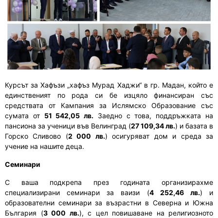
Курсът за Хафъзи „хафъз Мурад Хаджи“ в гр. Мадан, който е
единственият по рода си бе изцяло финансиран със
средствата от Кампания за Ислямско Образование със
сумата от
51 542,05 лв.
Заедно с това, поддръжката на
пансиона за ученици във Велинград (
27 109,34 лв.
) и базата в
Горско Сливово (
2 000 лв.
) осигуряват дом и среда за
учение на нашите деца.
Семинари
С ваша подкрепа през годината организирахме
специализирани семинари за ваизи (
4 252,46 лв.
) и
образователни семинари за възрастни в Северна и Южна
България (
3 000 лв.
), с цел повишаване на религиозното