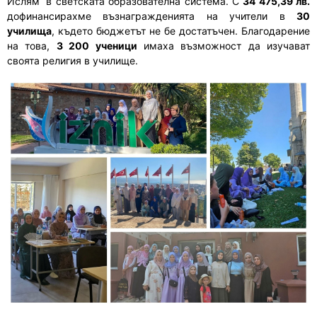
Ислям“ в светската образователна система. С
34 475,39 лв.
дофинансирахме възнагражденията на учители в
30
училища
, където бюджетът не бе достатъчен. Благодарение
на това,
3 200 ученици
имаха възможност да изучават
своята религия в училище.