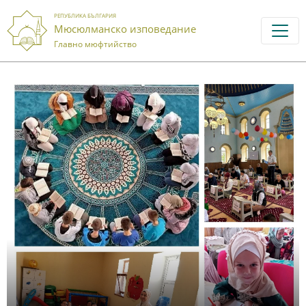
РЕПУБЛИКА БЪЛГАРИЯ
Мюсюлманско изповедание
Главно мюфтийство