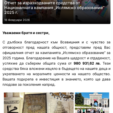
Отчет за изразходваните средства от
Националната кампания „Ислямско образование“
2025 г.
16 Февруари 2026
Уважаеми братя и сестри,
С дълбока благодарност към Всевишния и с чувство за
отговорност пред нашата общност, представям пред Вас
официалния отчет за кампанията „Ислямско образование“ за
2025 година. Благодарение на Вашата щедрост и отдаденост,
успяхме да съберем общата сума от
980 931,62 лв.
Тези
средства бяха вложени изцяло в бъдещето на нашите деца и
укрепването на моралните ценности на нашето общество.
Вашата подкрепа е инвестиция в знанието, която ще дава
плодове за поколения напред.