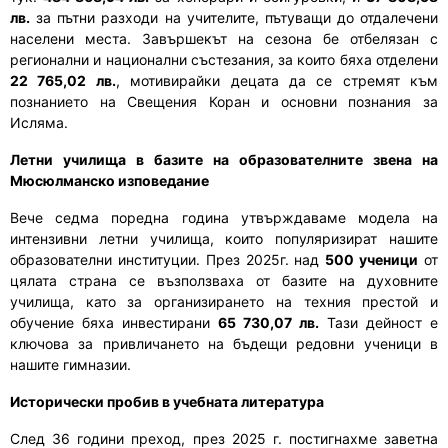
лв.
за пътни разходи на учителите, пътуващи до отдалечени
населени места. Завършекът на сезона бе отбелязан с
регионални и национални състезания, за които бяха отделени
22 765,02 лв.
, мотивирайки децата да се стремят към
познанието на Свещения Коран и основни познания за
Исляма.
Летни училища в базите на образователните звена на
Мюсюлманско изповедание
Вече седма поредна година утвърждаваме модела на
интензивни летни училища, които популяризират нашите
образователни институции. През 2025г. над
500 ученици
от
цялата страна се възползваха от базите на духовните
училища, като за организирането на техния престой и
обучение бяха инвестирани
65 730,07 лв.
Тази дейност е
ключова за привличането на бъдещи редовни ученици в
нашите гимназии.
Исторически пробив в учебната литература
След 36 години преход, през 2025 г. постигнахме заветна