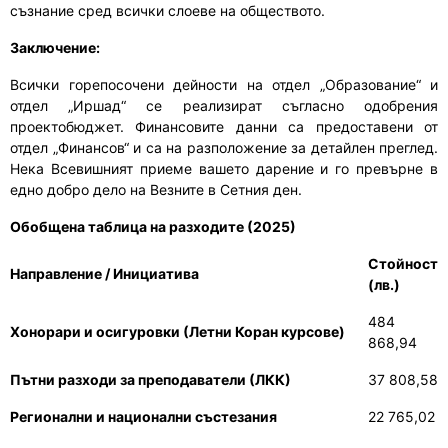
съзнание сред всички слоеве на обществото.
Заключение:
Всички горепосочени дейности на отдел „Образование“ и
отдел „Иршад“ се реализират съгласно одобрения
проектобюджет. Финансовите данни са предоставени от
отдел „Финансов“ и са на разположение за детайлен преглед.
Нека Всевишният приеме вашето дарение и го превърне в
едно добро дело на Везните в Сетния ден.
Обобщена таблица на разходите (2025)
Стойност
Направление / Инициатива
(лв.)
484
Хонорари и осигуровки (Летни Коран курсове)
868,94
Пътни разходи за преподаватели (ЛКК)
37 808,58
Регионални и национални състезания
22 765,02