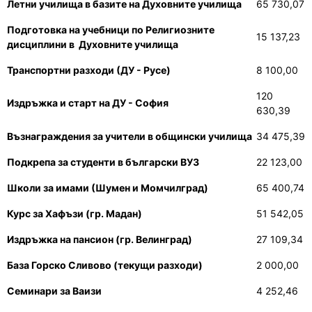
Летни училища в базите на Духовните училища
65 730,07
Подготовка на учебници по Религиозните
15 137,23
дисциплини в
Духовните училища
Транспортни разходи (ДУ - Русе)
8 100,00
120
Издръжка и старт на ДУ - София
630,39
Възнаграждения за учители в общински училища
34 475,39
Подкрепа за студенти в български ВУЗ
22 123,00
Школи за имами (Шумен и Момчилград)
65 400,74
Курс за Хафъзи (гр. Мадан)
51 542,05
Издръжка на пансион (гр. Велинград)
27 109,34
База Горско Сливово (текущи разходи)
2 000,00
Семинари за Ваизи
4 252,46