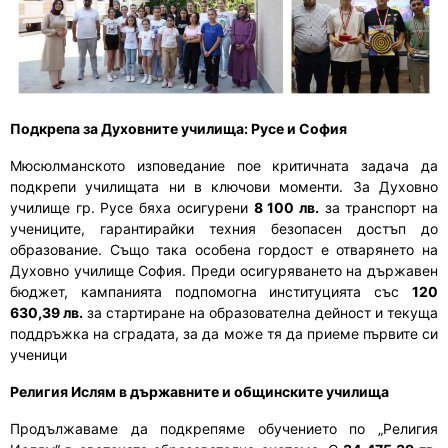
Подкрепа за Духовните училища: Русе и София
Мюсюлманското изповедание пое критичната задача да
подкрепи училищата ни в ключови моменти. За Духовно
училище гр. Русе бяха осигурени
8 100 лв.
за транспорт на
учениците, гарантирайки техния безопасен достъп до
образование. Също така особена гордост е отварянето на
Духовно училище София. Преди осигуряването на държавен
бюджет, кампанията подпомогна институцията със
120
630,39 лв.
за стартиране на образователна дейност и текуща
поддръжка на сградата, за да може тя да приеме първите си
ученици
Религия Ислям в държавните и общинските училища
Продължаваме да подкрепяме обучението по „Религия