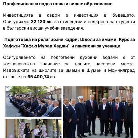
Професионална подготовка и висше образование
Инвестицията в кадри е инвестиция в бъдещето.
Осигурихме
22 123 лв.
за стипендии и подкрепа на студенти
в български висши учебни заведения.
Подготовка на религиозни кадри: Школи за имами, Курс за
Хафъзи “Хафъз Мурад Хаджи“
и пансиони за ученици
Осигуряването на подготвени духовни водачи е от
жизненоважно значение за нашите населени места.
Издръжката на школите за имами в Шумен и Момчилград
възлезе на
65 400,74 лв.