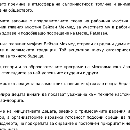
ето премина в атмосфера на съпричастност, топлина и внима
е на обществото.
мата започна с поздравителните слова на районния мюфтия
ник главния мюфтия Бейхан Мехмед за участието му в работн
 здраве и подобаващо посрещане на месец Рамазан.
ник главният мюфтия Бейхан Мехмед отправи сърдечни думи къ
те в ислямската традиция. Той акцентира върху отговорнос
па за тяхното бъдеще.
 говори и за образователните програми на Мюсюлманско Изп
" стипендиите за най-успешните студенти и други.
място в лекцията на заместник главния мюфтия зае нощта Бера
елира децата винаги да показват уважение към техните настой
най-добрите.
ме на инициативата децата, заедно с тримесечните дарения 
ри, а организаторите изразиха готовност подобни срещи да 
подчерта, че подкрепата за сираците е постоянен приоритет и н
итуцията.