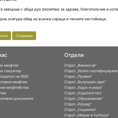
а завърши с обща дуа (молитва) за здраве, благополучие и усп
арна осигури обяд на всички сираци и техните настойници.
ишна
Следваща
нас
Отдели
ен мюфтия
Отдел „Финансов“
ен секретар
Отдел „Хелял сертифициране
седател на ВМС
Отдел „Правен“
 главни мюфтии
Отдел „Вътрешен одит“
нни мюфтийства
Отдел „Хадж и умре“
тин
Отдел „Издателство“
ативни документи
Отдел „Образование“
Отдел „Иршад“
Отдел „Социален“
Отдел „Медии и култура“