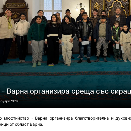
 - Варна организира среща със сирац
вруари 2026
о мюфтийство - Варна организира благотворителна и духовн
ници от област Варна.