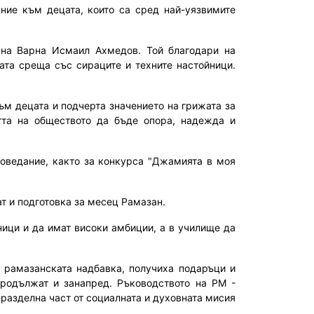
ние към децата, които са сред най-уязвимите
 на Варна Исмаил Ахмедов. Той благодари на
ата среща със сираците и техните настойници.
м децата и подчерта значението на грижата за
тта на обществото да бъде опора, надежда и
оведание, както за конкурса "Джамията в моя
ат и подготовка за месец Рамазан.
ници и да имат високи амбиции, а в училище да
и рамазанската надбавка, получиха подаръци и
продължат и занапред. Ръководството на РМ -
еразделна част от социалната и духовната мисия