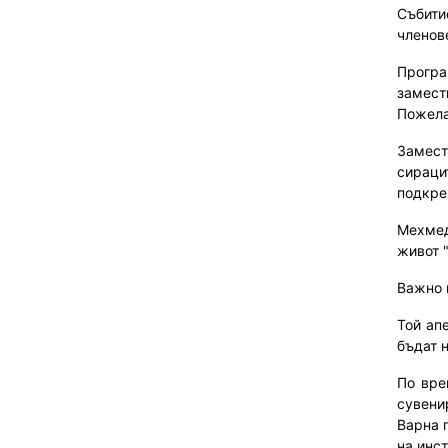
Събити
членов
Програ
замест
Пожела
Замест
сираци
подкре
Мехмед
живот 
Важно 
Той ап
бъдат 
По вре
сувени
Варна 
на инст