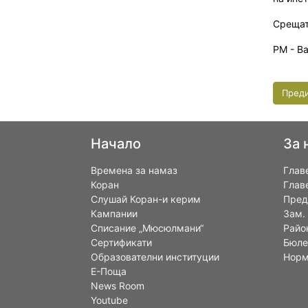
Срещат
РМ - В
Пред
Начало
За 
Времена за намаз
Глав
Коран
Глав
Слушай Коран-и керим
Пред
Кампании
Зам.
Списание „Мюсюлмани“
Райо
Сертификати
Бюле
Образователни институции
Норм
Е-Поща
News Room
Youtube