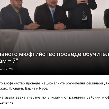
авното мюфтийство проведе обучител
м – 7”
уари 2026
то мюфтийство проведе националните обучителни семинари „Акт
жик, Пловдив, Варна и Русе.
иативата взеха участие по 8 имами от различни районни мюф
деление.