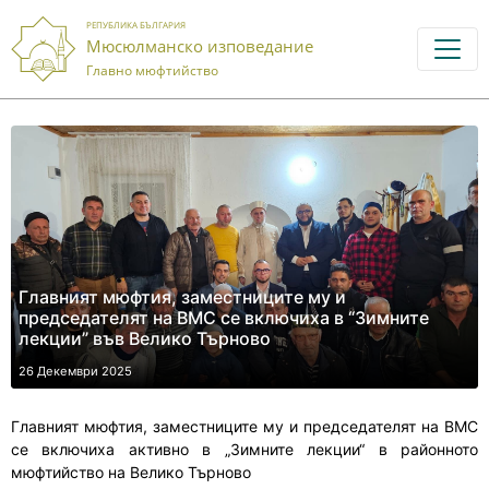
РЕПУБЛИКА БЪЛГАРИЯ
Мюсюлманско изповедание
Главно мюфтийство
Главният мюфтия, заместниците му и
председателят на ВМС се включиха в “Зимните
лекции” във Велико Търново
26 Декември 2025
Главният мюфтия, заместниците му и председателят на ВМС
се включиха активно в „Зимните лекции“ в районното
мюфтийство на Велико Търново