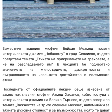
Заместник главният мюфтия Бейхан Мехмед посети
историческата джамия „Чобаноглу“ в град Севлиево, където
представи темата „Етиката на прикриването на греховете, а
не на разследването им“. В лекцията бе подчертано
значението на милосърдието, дискретността и
съхраняването на човешкото достойнство в ислямската
етика.
Последната от официалните лекции беше изнесена от
заместник главния мюфтия Ахмед Хасанов, който гостува в
историческата джамия на Велико Търново, където говори по
темата „Важността на трите свещени месеца“, напомняйки за
тяхната духовна стойност и за възможността, която те дават