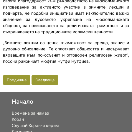
своята благодарност към ръководството на Мюсюлманското
изповедание за активното участие в зимните лекции и
подчерта, че подобни инициативи имат изключително важно
значение за духовното укрепване на мюсюлманската
общност, за повишаването на религиозната грамотност и за
съхраняването на традиционните ислямски ценности.
„Зимните лекции са ценна възможност за среща, знание и
духовно обновление. Те сплотяват общността и насърчават
вярващите към по-осъзнат и отговорен религиозен живот“,
посочи районният мюфтия Нутфи Нутфиев.
Предишна
Следваща
Начало
Времена за намаз
Коран
Слушай Коран-и керим
Кампании