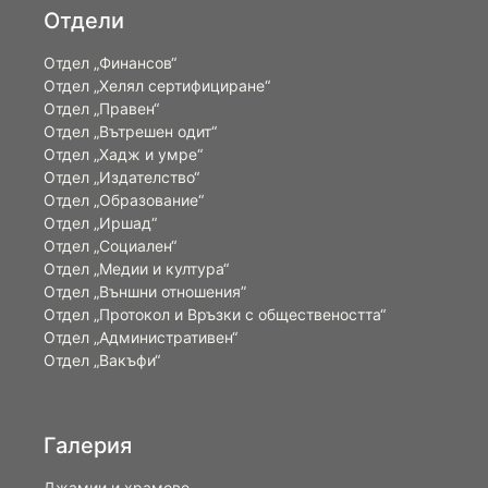
Отдели
Отдел „Финансов“
Отдел „Хелял сертифициране“
Отдел „Правен“
Отдел „Вътрешен одит“
Отдел „Хадж и умре“
Отдел „Издателство“
Отдел „Образование“
Отдел „Иршад“
Отдел „Социален“
Отдел „Медии и култура“
Отдел „Външни отношения”
Oтдел „Протокол и Връзки с обществеността“
Отдел „Административен“
Отдел „Вакъфи“
Галерия
Джамии и храмове