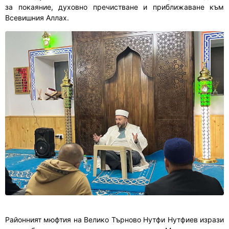
за покаяние, духовно пречистване и приближаване към
Всевишния Аллах.
Районният мюфтия на Велико Търново Нутфи Нутфиев изрази