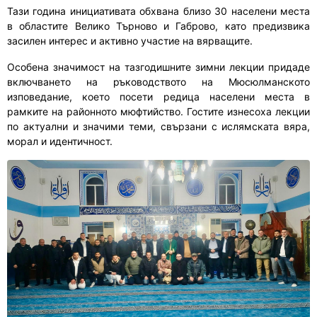
Тази година инициативата обхвана близо 30 населени места
в областите Велико Търново и Габрово, като предизвика
засилен интерес и активно участие на вярващите.
Особена значимост на тазгодишните зимни лекции придаде
включването на ръководството на Мюсюлманското
изповедание, което посети редица населени места в
рамките на районното мюфтийство. Гостите изнесоха лекции
по актуални и значими теми, свързани с ислямската вяра,
морал и идентичност.