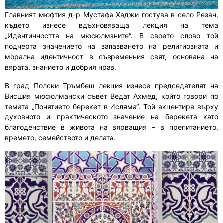
Главният мюфтия д-р Мустафа Хаджи гостува в село Резач,
където изнесе вдъхновяваща лекция на тема
„Идентичността на мюсюлманите“. В своето слово той
подчерта значението на запазването на религиозната и
морална идентичност в съвременния свят, основана на
вярата, знанието и добрия нрав.
В град Полски Тръмбеш лекция изнесе председателят на
Висшия мюсюлмански съвет Ведат Ахмед, който говори по
темата „Понятието берекет в Исляма“. Той акцентира върху
духовното и практическото значение на берекета като
благоденствие в живота на вярващия – в препитанието,
времето, семейството и делата.