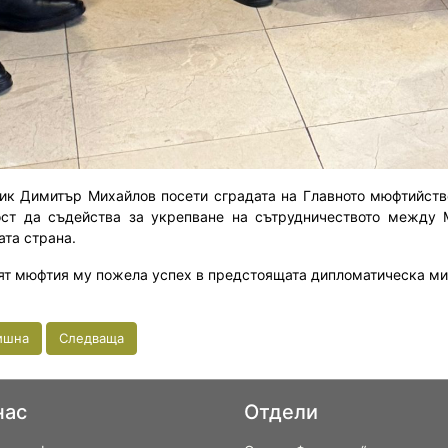
ик Димитър Михайлов посети сградата на Главното мюфтийство
ост да съдейства за укрепване на сътрудничеството между 
ата страна.
ят мюфтия му пожела успех в предстоящата дипломатическа ми
ишна
Следваща
нас
Отдели