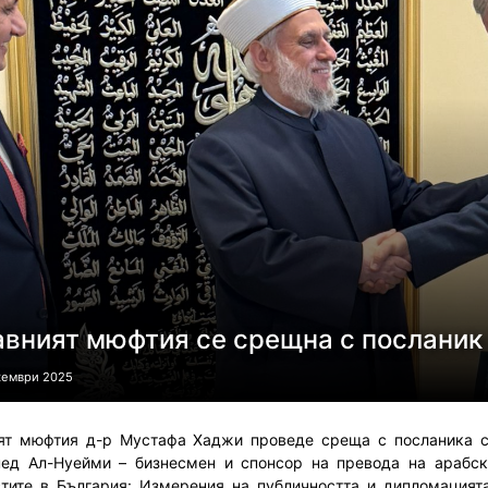
авният мюфтия се срещна с послани
кември 2025
ят мюфтия д-р Мустафа Хаджи проведе среща с посланика 
ед Ал-Нуейми – бизнесмен и спонсор на превода на арабски
тите в България: Измерения на публичността и дипломацията