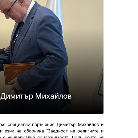
к Димитър Михайлов
със специални поръчения Димитър Михайлов и
 език на сборника “Заедност на религиите и
 с универсална приложимост“. Труд, който бе