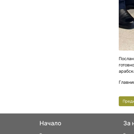
Послан
готовн
арабск
Главни
Пред
Начало
За 