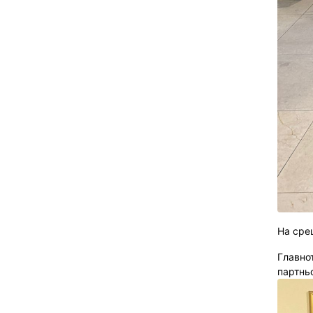
На сре
Главно
партнь