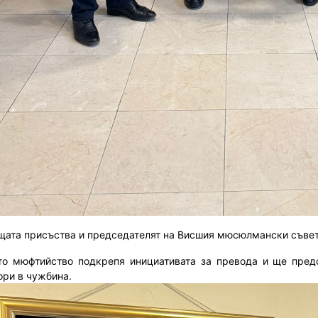
щата присъства и председателят на Висшия мюсюлмански съве
то мюфтийство подкрепя инициативата за превода и ще пред
ори в чужбина.