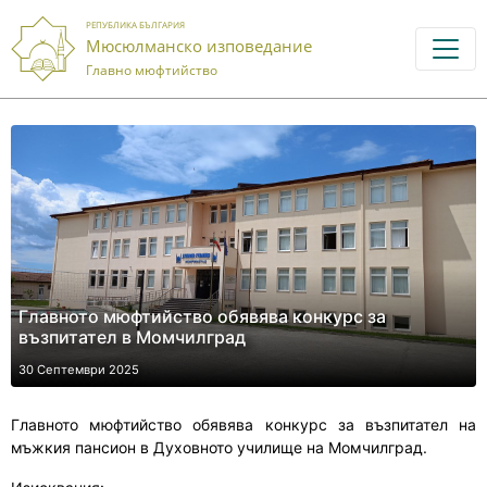
РЕПУБЛИКА БЪЛГАРИЯ
Мюсюлманско изповедание
Главно мюфтийство
Главното мюфтийство обявява конкурс за
възпитател в Момчилград
30 Септември 2025
Главното мюфтийство обявява конкурс за възпитател на
мъжкия пансион в Духовното училище на Момчилград.