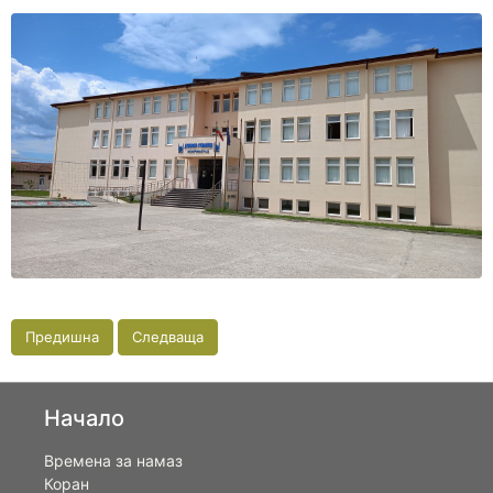
Предишна
Следваща
Начало
Времена за намаз
Коран