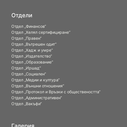
Отдели
Отдел „Финансов“
Отдел „Хелял сертифициране“
Отдел „Правен“
Отдел „Вътрешен одит“
Отдел „Хадж и умре“
Отдел „Издателство“
Отдел „Образование“
Отдел „Иршад“
Отдел „Социален“
Отдел „Медии и култура“
Отдел „Външни отношения”
Oтдел „Протокол и Връзки с обществеността“
Отдел „Административен“
Отдел „Вакъфи“
Галерия