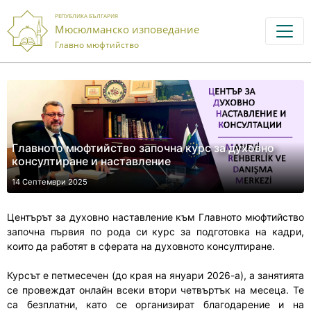
РЕПУБЛИКА БЪЛГАРИЯ
Мюсюлманско изповедание
Главно мюфтийство
Главното мюфтийство започна курс за духовно
консултиране и наставление
14 Септември 2025
Центърът за духовно наставление към Главното мюфтийство
започна първия по рода си курс за подготовка на кадри,
които да работят в сферата на духовното консултиране.
Курсът е петмесечен (до края на януари 2026-а), а занятията
се провеждат онлайн всеки втори четвъртък на месеца. Те
са безплатни, като се организират благодарение и на