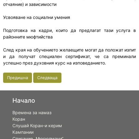
отчаяние) и зависимости
Усвояване на социални умения
Подготовка на кадри, които да предлагат тази услуга в
районните мюфтийства
След края на обучението желаещите могат да положат изпит
и да получат специален сертификат, че са преминали
успешно през духовния курс на изповеданието.
Предишна
Следваща
Начало
Времена за намаз
Коран
Слушай Коран-и керим
Кампании
Списание „Мюсюлмани“