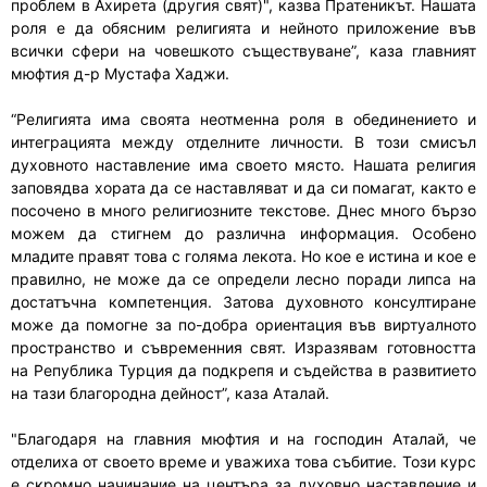
проблем в Ахирета (другия свят)", казва Пратеникът. Нашата
роля е да обясним религията и нейното приложение във
всички сфери на човешкото съществуване”, каза главният
мюфтия д-р Мустафа Хаджи.
“Религията има своята неотменна роля в обединението и
интеграцията между отделните личности. В този смисъл
духовното наставление има своето място. Нашата религия
заповядва хората да се наставляват и да си помагат, както е
посочено в много религиозните текстове. Днес много бързо
можем да стигнем до различна информация. Особено
младите правят това с голяма лекота. Но кое е истина и кое е
правилно, не може да се определи лесно поради липса на
достатъчна компетенция. Затова духовното консултиране
може да помогне за по-добра ориентация във виртуалното
пространство и съвременния свят. Изразявам готовността
на Република Турция да подкрепя и съдейства в развитието
на тази благородна дейност”, каза Аталай.
"Благодаря на главния мюфтия и на господин Аталай, че
отделиха от своето време и уважиха това събитие. Този курс
е скромно начинание на центъра за духовно наставление и