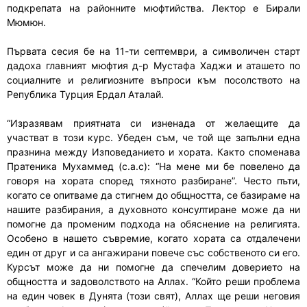
подкрепата на районните мюфтийства. Лектор е Бирали
Мюмюн.
Първата сесия бе на 11-ти септември, а символичен старт
дадоха главният мюфтия д-р Мустафа Хаджи и аташето по
социалните и религиозните въпроси към посолството на
Република Турция Ердал Аталай.
“Изразявам приятната си изненада от желаещите да
участват в този курс. Убеден съм, че той ще запълни една
празнина между Изповеданието и хората. Както споменава
Пратеника Мухаммед (с.а.с): “На мене ми бе повелено да
говоря на хората според тяхното разбиране”. Често пъти,
когато се опитваме да стигнем до общността, се базираме на
нашите разбирания, а духовното консултиране може да ни
помогне да променим подхода на обяснение на религията.
Особено в нашето съвремие, когато хората са отдалечени
един от друг и са ангажирани повече със собственото си его.
Курсът може да ни помогне да спечелим доверието на
общността и задоволството на Аллах. “Който реши проблема
на един човек в Дунята (този свят), Аллах ще реши неговия