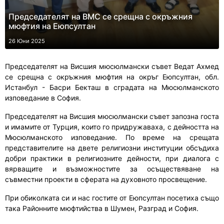
Председателят на ВМС се срещна с окръжния
мюфтия на Еюпсултан
26 Юни 2025
Председателят на Висшия мюсюлмански съвет Ведат Ахмед
се срещна с окръжния мюфтия на окръг Еюпсултан, обл.
Истанбул - Басри Бекташ в сградата на Мюсюлманското
изповедание в София.
Председателят на Висшия мюсюлмански съвет запозна госта
и имамите от Турция, които го придружаваха, с дейността на
Мюсюлманското изповедание. По време на срещата
представителите на двете религиозни институции обсъдиха
добри практики в религиозните дейности, при диалога с
вярващите и възможностите за осъществяване на
съвместни проекти в сферата на духовното просвещение.
При обиколката си и нас гостите от Еюпсултан посетиха също
така Районните мюфтийства в Шумен, Разград и София.