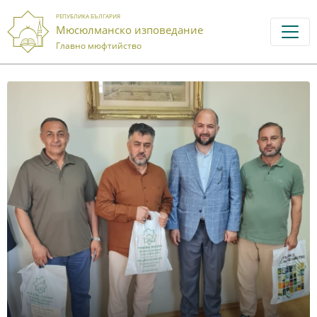
РЕПУБЛИКА БЪЛГАРИЯ
Мюсюлманско изповедание
Главно мюфтийство