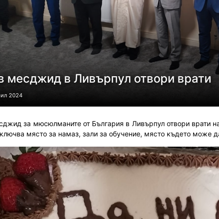
в месджид в Ливърпул отвори врати
рил 2024
сджид за мюсюлманите от България в Ливърпул отвори врати на
включва място за намаз, зали за обучение, място където може д