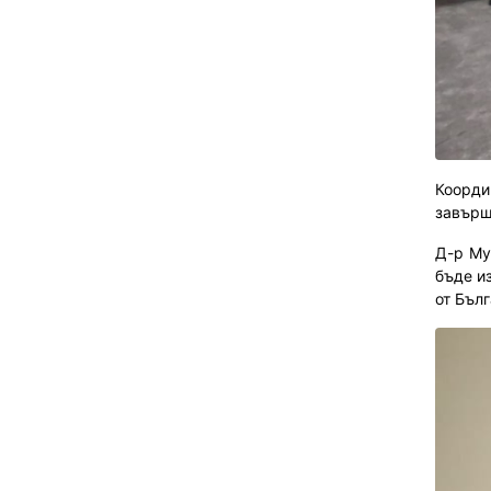
Коорди
завърш
Д-р Му
бъде и
от Бълг