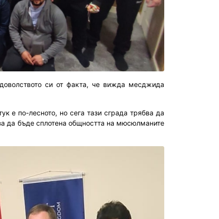
доволството си от факта, че вижда месджида
к е по-лесното, но сега тази сграда трябва да
 за да бъде сплотена общността на мюсюлманите