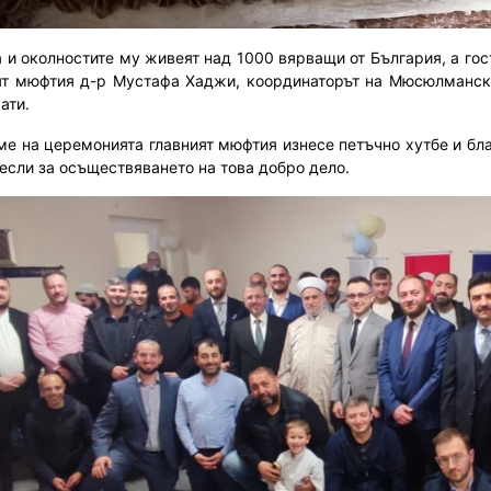
а и околностите му живеят над 1000 вярващи от България, а го
ят мюфтия д-р Мустафа Хаджи, координаторът на Мюсюлманск
ати.
ме на церемонията главният мюфтия изнесе петъчно хутбе и бла
если за осъществяването на това добро дело.