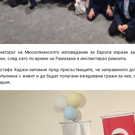
наторът на Мюсюлманското изповедание за Европа изрази за
ен, след като по време на Рамазана е инспектирал ремонта.
стафа Хаджи напомни пред присъстващите, че направеното доту
зпълнена с живот и да бъдат полагани ежедневни грижи за нея,
ария.