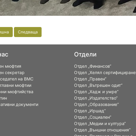
ишна
Следваща
нас
Отдели
ен мюфтия
Отдел „Финансов“
ен секретар
Отдел „Хелял сертифициране
седател на ВМС
Отдел „Правен“
 главни мюфтии
Отдел „Вътрешен одит“
нни мюфтийства
Отдел „Хадж и умре“
тин
Отдел „Издателство“
ативни документи
Отдел „Образование“
Отдел „Иршад“
Отдел „Социален“
Отдел „Медии и култура“
Отдел „Външни отношения”