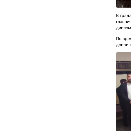
В град
главни
диплом
По вре
доприн