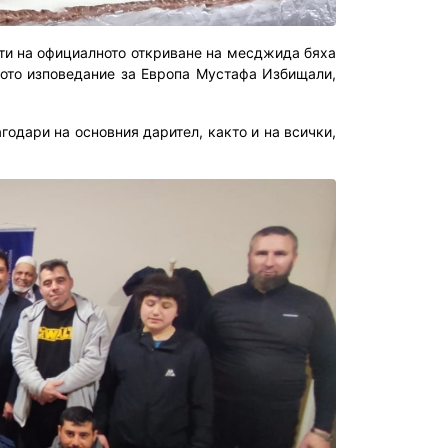
сти на официалното откриване на месджида бяха
ото изповедание за Европа Мустафа Избищали,
годари на основния дарител, както и на всички,