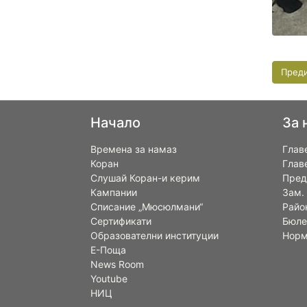
Пред
Начало
За 
Времена за намаз
Глав
Коран
Глав
Слушай Коран-и керим
Пред
Кампании
Зам.
Списание „Мюсюлмани“
Райо
Сертификати
Бюле
Образователни институции
Норм
Е-Поща
News Room
Youtube
НИЦ