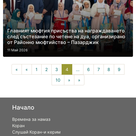
Главният мюфтия присъства на награждаването
след състезание по четене на дуа, организирано
от Районно мюфтийство – Пазарджик
11 Май 2026
4(current)
«
«
1
2
3
4
...
6
7
8
9
10
»
»
Начало
Времена за намаз
Коран
Слушай Коран-и керим