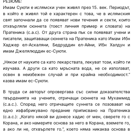
РЕЗЮМЕ:
Имам Суюти е ислямски учен живял през 15. век. Периодът,
в който е живял той е характерен с това, че в ислямския
свят започнали да се появяват нови течения и секти, които
отхвърляли сюннета (тоест личния пример и словата) на
Пратеника (с.а.с). От друга страна пък се появяват учени и
писатели, защитаващи сюннета на Пратеника като Имам Ибн
Хаджер ел-Аскаляни, Бедруддин ел-Айни, Ибн Халдун и
имам Джелялюддин ес-Суюти.
„Някои от науките са като лекарствата, лекуват този, който ги
изучава. А други са като мръсната вода, не се използват,
освен в неизбежен случай и при крайна необходимост.“
казва имам ес-Суюти.
В труда си авторът опровергава със силни доказателства
твърденията на учените, отричащи сюннета на Мухаммед
(с.а.с.). Според него отричащите суннета се позовават на
едно изфабрикувано предание приписвано на Пратеника
(с.а.с.): „Когато някой ви донесе хадис от мен, сверете го с
Корана, и ако намерите основа за него в Корана, вземете го,
а ако ли не, отхвърлете го.“, което няма никаква основа в