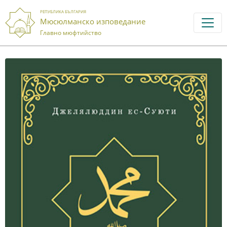
РЕПУБЛИКА БЪЛГАРИЯ
Мюсюлманско изповедание
Главно мюфтийство