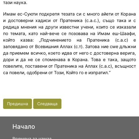
тази наука.
Имам ес-Суюти подкрепя тезата си с много айети от Корана
и достоверни хадиси от Пратеника (с.а.с.), също така и с
редица мнения на други известни учени, които се изказали
по темата, като най-вече се позовава на Имам еш-Шаафи,
който казва: „Подчинението на Пратеника (с.а.с) е
заповядано от Всевишния Аллах (с.т). Затова ние сме длъжни
да приемем всичко, което идва от него с достоверна верига,
дори и да не се споменава в Корана. Това е така, защото
повелите, поставени от Пратеника на Аллах (с.а.с), всъщност
са повели, одобрени от Този, Който го е изпратил.“
Предишна
Следваща
Начало
Времена за намаз