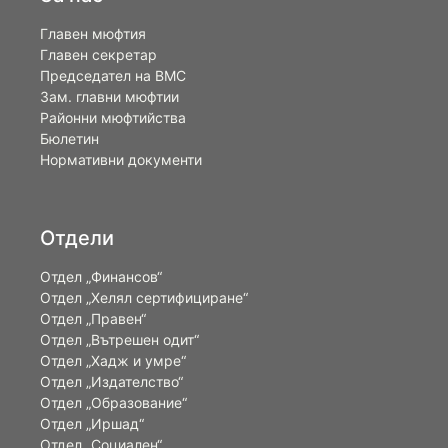
Главен мюфтия
Главен секретар
Председател на ВМС
Зам. главни мюфтии
Районни мюфтийства
Бюлетин
Нормативни документи
Отдели
Отдел „Финансов“
Отдел „Хелял сертифициране“
Отдел „Правен“
Отдел „Вътрешен одит“
Отдел „Хадж и умре“
Отдел „Издателство“
Отдел „Образование“
Отдел „Иршад“
Отдел „Социален“