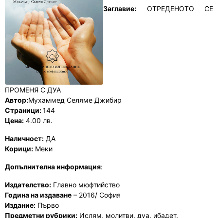
Заглавие:
ОТРЕДЕНОТО СЕ
ПРОМЕНЯ С ДУА
Автор:
Мухаммед Селяме Джибир
Страници:
144
Цена:
4.00 лв.
Наличност:
ДА
Корици:
Меки
Допълнителна информация
:
Издателство:
Главно мюфтийство
Година на издаване
– 2016/ София
Издание:
Първо
Предметни рубрики:
Ислям, молитви, дуа, ибадет,