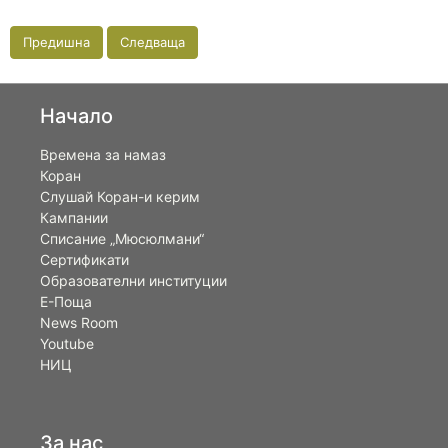
Предишна
Следваща
Начало
Времена за намаз
Коран
Слушай Коран-и керим
Кампании
Списание „Мюсюлмани“
Сертификати
Образователни институции
Е-Поща
News Room
Youtube
НИЦ
За нас