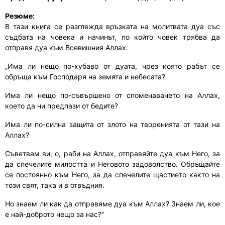
Резюме:
В тази книга
се разглежда връзката на молитвата дуа със
съдбата на човека и начинът, по който човек трябва да
отправя дуа към Всевишния Аллах.
„Има ли нещо по-хубаво от дуата, чрез която рабът се
обръща към Господаря на земята и небесата?
Има ли нещо по-съвършено от споменаването на Аллах,
което да ни предпази от бедите?
Има ли по-силна защита от злото на творенията от тази на
Аллах?
Съветвам ви, о, раби на Аллах, отправяйте дуа към Него, за
да спечелите милостта и Неговото задоволство. Обръщайте
се постоянно към Него, за да спечелите щастието както на
този свят, така и в отвъдния.
Но знаем ли как да отправяме дуа към Аллах? Знаем ли, кое
е най-доброто нещо за нас?“