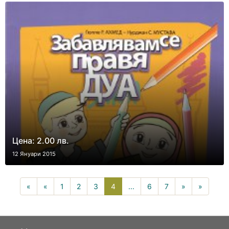
Цена: 2.00 лв.
12 Януари 2015
4(current)
«
«
1
2
3
4
...
6
7
»
»