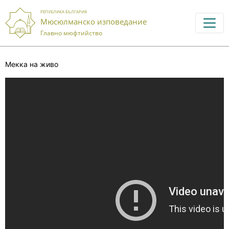
РЕПУБЛИКА БЪЛГАРИЯ
Мюсюлманско изповедание
Главно мюфтийство
Мекка на живo