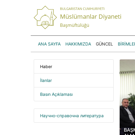
BULGARISTAN CUMHURIYETI
Müslümanlar Diyaneti
Başmüftülüğü
ANA SAYFA
HAKKIMIZDA
GÜNCEL
BİRİMLE
Haber
İlanlar
Basın Açıklaması
Научно-справочна литература
BAŞ