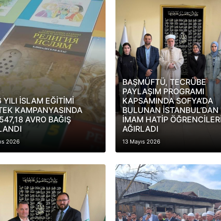
BAŞMÜFTÜ, TECRÜBE
PAYLAŞIM PROGRAMI
 YILI İSLAM EĞİTİMİ
KAPSAMINDA SOFYA’DA
TEK KAMPANYASINDA
BULUNAN İSTANBUL’DAN
547,18 AVRO BAĞIŞ
İMAM HATİP ÖĞRENCİLERİ
LANDI
AĞIRLADI
ıs 2026
13 Mayıs 2026