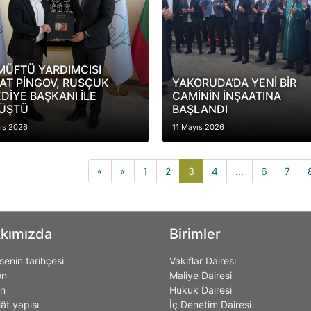
MÜFTÜ YARDIMCISI
AT PİNGOV, RUSÇUK
YAKORUDA’DA YENİ BİR
DİYE BAŞKANI İLE
CAMİNİN İNŞAATINA
ÜŞTÜ
BAŞLANDI
ıs 2026
11 Mayıs 2026
3(current)
«
«
1
2
3
4
...
6
7
kımızda
Birimler
enin tarihçesi
Vakıflar Dairesi
on
Maliye Dairesi
on
Hukuk Dairesi
lât yapısı
İç Denetim Dairesi