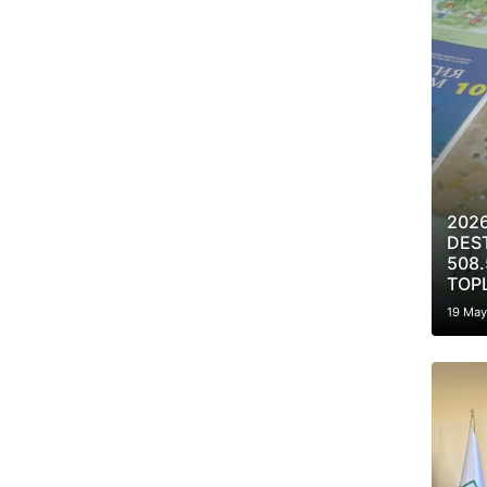
2026
DES
508.
TOP
19 May