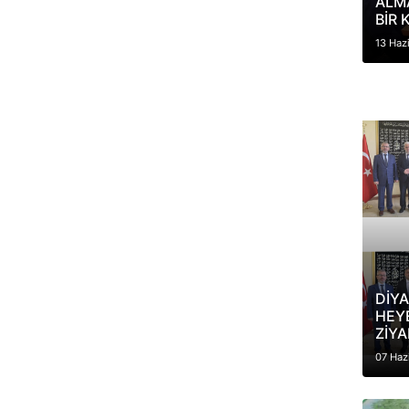
ALM
BİR 
13 Haz
DİYA
HEY
ZİYA
07 Haz