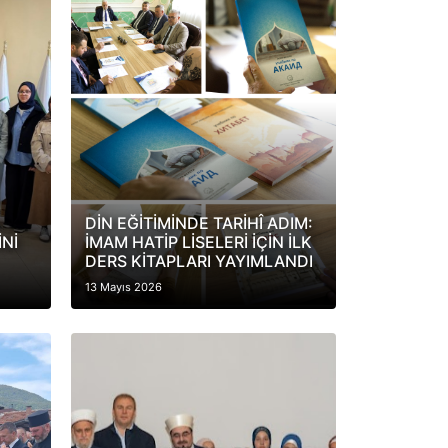
DİN EĞİTİMİNDE TARİHÎ ADIM:
Nİ
İMAM HATİP LİSELERİ İÇİN İLK
DERS KİTAPLARI YAYIMLANDI
13 Mayıs 2026