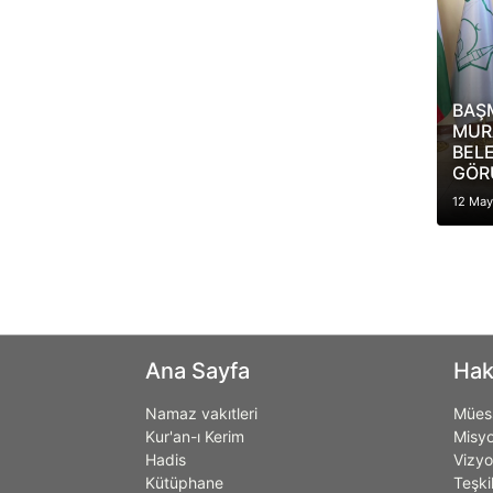
BAŞ
MUR
BELE
GÖR
12 May
Ana Sayfa
Hak
Namaz vakıtleri
Müess
Kur'an-ı Kerim
Misy
Hadis
Vizy
Kütüphane
Teşki