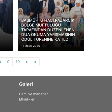
BAŞMÜFTÜ HACİ,PAZARCİK
BÖLGE MÜFTÜLÜĞÜ
TARAFINDAN DÜZENLENEN
DUA OKUMA YARIŞMASININ
ÖDÜL TÖRENINE KATILDI
11 Mayıs 2026
8
9
10
»
»
Galeri
Cami ve mabetler
Etkinlikler