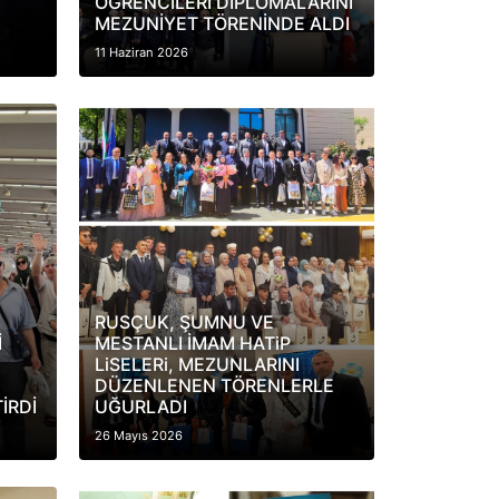
ÖĞRENCİLERİ DİPLOMALARINI
MEZUNİYET TÖRENİNDE ALDI
11 Haziran 2026
RUSÇUK, ŞUMNU VE
İ
MESTANLI İMAM HATiP
LiSELERi, MEZUNLARINI
DÜZENLENEN TÖRENLERLE
İRDİ
UĞURLADI
26 Mayıs 2026