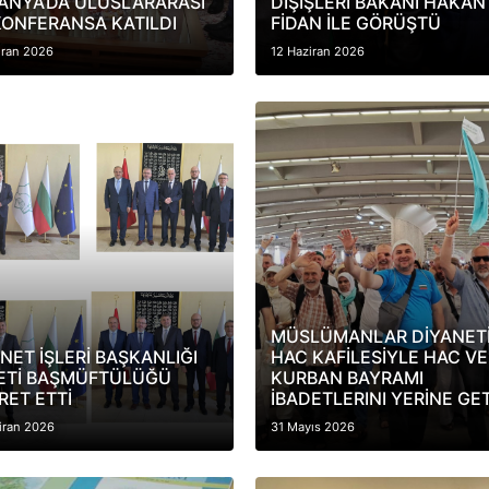
ANYA’DA ULUSLARARASI
DIŞİŞLERİ BAKANI HAKAN
KONFERANSA KATILDI
FİDAN İLE GÖRÜŞTÜ
iran 2026
12 Haziran 2026
MÜSLÜMANLAR DİYANET
NET İŞLERİ BAŞKANLIĞI
HAC KAFİLESİYLE HAC VE
ETİ BAŞMÜFTÜLÜĞÜ
KURBAN BAYRAMI
RET ETTİ
İBADETLERINI YERİNE GET
iran 2026
31 Mayıs 2026