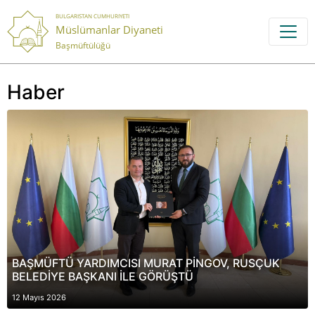
BULGARISTAN CUMHURIYETI
Müslümanlar Diyaneti
Başmüftülüğü
Haber
BAŞMÜFTÜ YARDIMCISI MURAT PİNGOV, RUSÇUK
BELEDİYE BAŞKANI İLE GÖRÜŞTÜ
12 Mayıs 2026