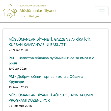
BULGARISTAN CUMHURIYETI
Müslümanlar Diyaneti
Başmüftülüğü
MÜSLÜMANLAR DİYANETİ, GAZZE VE AFRİKA İÇİN
KURBAN KAMPANYASINI BAŞLATTI
20 Nisan 2026
РМ – Силистра обявява публичен търг за имот в с.
Боил
19 Ocak 2026
РМ - Добрич обяви търг за имоти в Община
Крушари
13 Kasım 2025
MÜSLÜMANLAR DİYANETİ AĞUSTOS AYINDA UMRE
PROGRAMI DÜZENLİYOR
25 Temmuz 2025