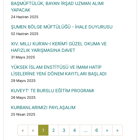
BAŞMÜFTÜLÜK, BAYAN İRŞAD UZMAN ALIMI
YAPACAK
24 Haziran 2025
ŞUMEN BÖLGE MÜFTÜLÜĞÜ - İHALE DUYURUSU
02 Haziran 2025
XIV. MILLI KUR’AN-I KERİM’İ GÜZEL OKUMA VE
HAFIZLIK YARIŞMASINA DAVET
31 Mayıs 2025
YÜKSEK İSLAM ENSTİTÜSÜ VE İMAM HATİP
LİSELERİNE YENİ DÖNEM KAYITLARI BAŞLADI
29 Mayıs 2025
KUVEYT' TE BURSLU EĞİTİM PROGRAMI
26 Mayıs 2025
KURBANLARIMIZI PAYLAŞALIM
25 Nisan 2025
1(current)
«
«
1
2
3
4
...
6
»
»