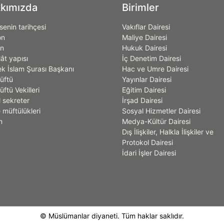
kımızda
Birimler
enin tarihçesi
Vakıflar Dairesi
on
Maliye Dairesi
on
Hukuk Dairesi
lât yapısı
İç Denetim Dairesi
k İslam Şurası Başkanı
Hac ve Umre Dairesi
üftü
Yayınlar Dairesi
ftü Vekilleri
Eğitim Dairesi
 sekreter
İrşad Dairesi
 müftülükleri
Sosyal Hizmetler Dairesi
n
Medya-Kültür Dairesi
Dış İlişkiler, Halkla İlişkiler ve
Protokol Dairesi
İdari İşler Dairesi
© Müslümanlar diyaneti. Tüm haklar saklıdır.