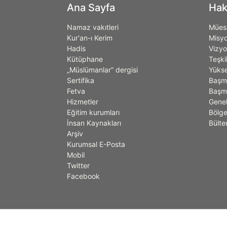
Ana Sayfa
Hak
Namaz vakıtleri
Müess
Kur'an-ı Kerim
Misy
Hadis
Vizy
Kütüphane
Teşki
„Müslümanlar” dergisi
Yükse
Sertifika
Başm
Fetva
Başmü
Hizmetler
Genel
Eğitim kurumları
Bölge
İnsan Kaynakları
Bülte
Arşiv
Kurumsal E-Posta
Mobil
Twitter
Facebook