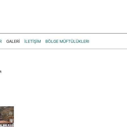
R
GALERİ
İLETİŞİM
BÖLGE MÜFTÜLÜKLERI
я