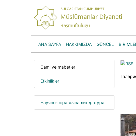
BULGARISTAN CUMHURIYETI
Müslümanlar Diyaneti
Başmüftülüğü
ANA SAYFA
HAKKIMIZDA
GÜNCEL
BİRİMLE
Cami ve mabetler
Галери
Etkinlikler
Научно-справочна литература