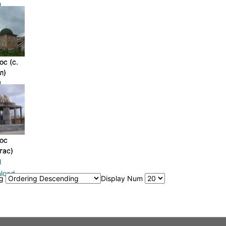
с (с.
с (с.
л)
л)
ос
ос
гас)
гас)
ng
Display Num