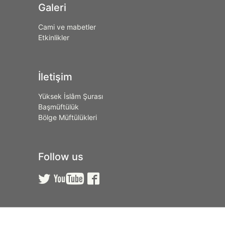
Galeri
Cami ve mabetler
Etkinlikler
İletişim
Yüksek İslâm Şurası
Başmüftülük
Bölge Müftülükleri
Follow us


