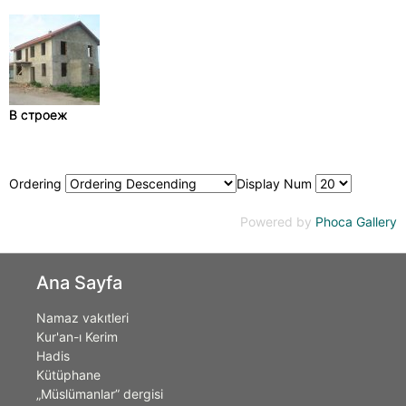
В строеж
В строеж
Ordering
Display Num
Powered by
Phoca Gallery
Ana Sayfa
Namaz vakıtleri
Kur'an-ı Kerim
Hadis
Kütüphane
„Müslümanlar” dergisi