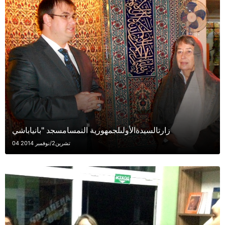
زارتالسيدةالأولىلجمهورية النمسامسجد "بانياباشي
04 تشرين2/نوفمبر 2014