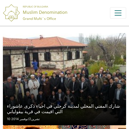
REPUBLIC OF BULGARIA
Muslim Denomination
Grand Mufti`s Office
شارك المفتي المحلي لمدينة كرجلي في احياء ذكرى عاشوراء
التي اقيمت في قرية بيفولياني
10 تشرين2/نوفمبر 2014