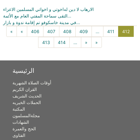
الارهاب لا دين له
اخوتي و اخواتي المسلمين الاعزاء
التقى سماحة المفتي العام مع الأئمة...
في مدينة خاسكوفو تم إقامة ندوة و بازار...
412(c
«
«
406
407
408
409
...
411
412
413
414
...
»
»
الرئيسية
أوقات الصلاة الشهرية
القران الكريم
الحديث الشريف
الحملات الخيريه
المكتبة
مجلةالمسلمون
الشهادات
الحج والعمرة
الفتاوى