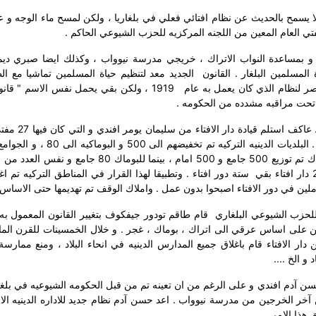
لا يسمح بالحديث عن نظام افتائي فعلي في بلغاريا ، ولكن لمسح ماء الوجه و 
 العام المعين من اللجنه المركزيه للحزب الشيوعي الحاكم .
ليمان يومر افندي المفتي العام من عام 1945 – 1947 و بمساعدة النواب الاتراك ، خريجي مدرسة نيوواب ، وكذلك ايضا صب
 المسلمين البلغار . القانون
الجديد معد لتنظيم حياة المسلمين تماشيا مع ا
صر لنظام الذي كان يعمل به عام
1919 ، ولكن بقي يحمل نفس الاسم " قانو
اء تحت مراقبه مشدده من الحكومه .
بلديه محليه دينيه ، 1194 جامع ، 706 مسجد ، 1133 امام . البلديات الدينيه التركي
اصبحوا مناطقيين . جميع المساجد القرويه تم اغلاقها . للاتراك تم توزيع 500 جامع و 500 امام ، بينما للبو
للحزب الشيوعي البلغاري
قام طاقم تودور جيفكوف بتغيير القانون المعمول به
لمسلمين على اساس عرقي الى اتراك ، بوماك ، غجر . و خلال الخمسينات للقرن ال
ار الافتاء قام باغلاق جميع المدارس الدينيه في انحاء البلاد ، ومنع ممارسة
و الخ ....
مفتي المحلي حسن آدم افندي و على الرغم من ان تعينه تم من قبل الحكومه الشيوعيه في بلغار
خر الخرجين من مدرسة نيوواب . اعد حسن آدم نظام جديد للاداره الدينيه الا
هذا الامر .