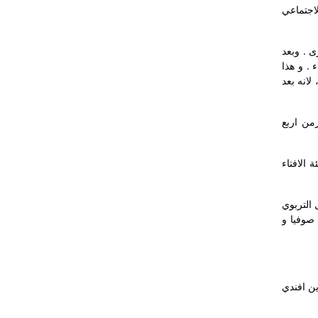
اجتماعي
ى . وبعد
 . و هذا
لانه بعد
رمن اربع
 الافتاء
 التربوي
ن مفتي صوفيا و
ين افندي