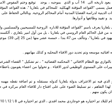
 يعود تاريخه
الى
14 آب و الذي
بموجبه ، يوجد
توقيع وختم المفوض الام
مل يسمى "القواعد المؤقتة الهيكليه
للمحاكم في بلغاريا ". هذه القواعد المؤقت
ت الدينية لدراسة القضايا المدنية أمام المحاكم الروحية. وبالتالي الحفاظ على
د
و تقييد وظائفها و أدوارها.
بلغاريا يعرف باسم "القواعد المؤقتة للاداره
الروحية للمسيحيين والمسلمين وا
188. هذا المرسوم 321، لم يتم توقيعه من قبل الحاكم العام الروسي في بلغاريا ، بل من أول امير بلغاري ، ألكسن
"القواعد المؤقتة للإدارة الروحية للمسيحيين والمسلمين وال
بالتوازي مع النظام الافتائي " المحكمه القضائيه " ، تم تشكيل " القضاء الشرعي
ييرات على المستوى الوظيفي لدور الافتاء . و تحولوا من اعضاء يقومون باعطاء 
بروتوكول و الذي فيه تم الاعتراف بدولة بلغاريا كدوله مستقله و تم اضافة نقطه مهمه
ل لهذا التفاهم ، تم تسليط الضوء على على افتتاح دار للافتاء العام مركزه في ص
ان يكون منهم .