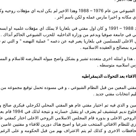
كان محمد توبتشيف المفتي التالي الذي تم تعيينه من النظام الشيوعي من عام 1976 – 1988 وهذا الاخير لم يكن لديه اي مؤ
اي مكانه و اخيرا مارس عمله و لكن باسم آخر .
نديم غينتشيف كان آخر مفتي في حقبة الحكم الشيوعي منذ 1988 – 1991 و كان اول مفتي في بلغاريا لا يملك اي مؤهلات علمي
مي في جامعة صوفيا وبدعم من وزارة الداخليه
للحزب الشيوعي الحاكم آنذاك . 
اعلى للمسلمين في بلغاريا يعبر فيه عن دعمه " عملية النهضه " و التي تم في
ه بمصالح و العقيده الاسلاميه .
ذا و امثله اخرى متعدده تشير و بشكل واضح ميوله المعارضه للاسلام و المسل
رس اسلاميه متوسطه .
الافتاء بعد التحولات الديمقراطيه
فتي المعين من قبل النظام الشيوعي ، و في مسوده تحمل توقيع مجموعه من ال
يم انتخابات مفتي جديد .
راطي للمسلمين و الذي فيه تم اختيار مفتي عام هو المفتي المحلي لكرجلي فيكري صالح 
تسجيله مباشرة و الشروع في ممارسة مهامه . المفتي المخلوع ندي
لروحي الاعلى و بدوره قام المجلس الاسلامي الروحي الاعلى اختار كمفتي ع
نظام الافتائي المنتخب شرعيا و اصبح هناك دورين للافتاء و مفتيين عامين .
افظات الاخرى و كذلك لم يتم الاعتراف بهم من قبل الحكومه و على الرغم