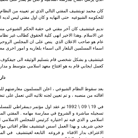
للحكومه الشيوعيه
حتى النهايه و كان اول مفتي ليس لديه 
عن الاسلام .وهذا الاخير انهى كلية الحقوق كطالب غير نظا
عام هو صاحب الاعلان الذي
ينص على ان المجلس الروحي ال
اسماء المسلمين البلغار الى اسماء بلغاريه و امور اخرى مضر
غينتشيف و بشكل شخصي قام بتسليم الوثيقه الى جيفكوف . ه
كعمل ايجابي قام به هو افتتاح معهد اسلامي متوسط و مدا
دار
بعد سقوط النظام الشيوعي ، اعلن المسلمون معارضتهم للم
اقالته من منصبه ، و تم تعيين لجنه ثلاثيه التي تعمل على تنظ
في 19 \ 09 \ 1992 تم عقد اول مؤتمر ديمق
اسلامي و الذي فيه تم اختياره كرئيس للمجلس الاسلامي ا
حجي شريف و بهذا العمل اسس غينتشيف نظام افتائي موازي لل
الاعتراف بدار الافتاء
و فروعه
التابعه لغينتشيف
في المح