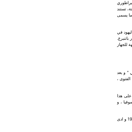
براطوري
ة، تستند
 ما يسمى
ليهود في
در باتنبرغ.
يهود في بلغاريا"، وتتألف من 47 بندا ، خمسة عشر منها (من 25 إلى 39) موجهة للجهاز
 " و بعد
الفتوى ،
 على هذا
وفيا ، و
وبناءً على هذه الاتفاقيه " اتفاقية الافتاء " ، كان اول مفتي عام للبلاد تم اختياره هو خوجازدي محمد افندي ، الذي تم اختياره في 8 \ 12 \ 1910 و ادى