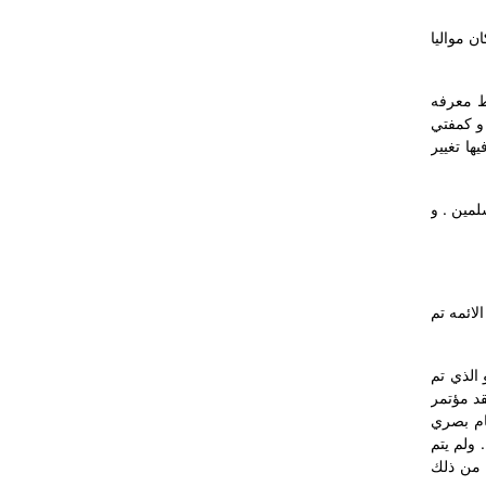
هلات روحيه وكان مواليا
ه او ابسط معرفه
و كمفتي
ها تغيير
مين . و
ائمه تم
و الذي تم
م غينتشيف لم يعترف او يتقبل خسارته و نتيجة لذلك في 1994 قام بعقد مؤتمر
ام بصري
 ولم يتم
 من ذلك