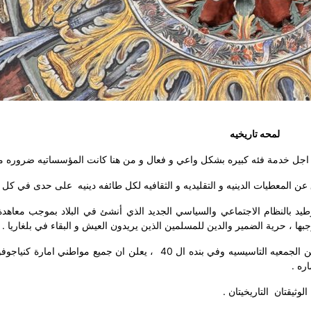
لمحه تاريخيه
من اجل خدمة فئه كبيره بشكل واعي و فعال و من هنا كانت المؤسساتيه ضروره م
عن المعطيات الدينيه و التقليديه و الثقافيه لكل طائفه دينيه
على حدى في كل ب
يد بالنظام الاجتماعي والسياسي الجديد الذي أنشئ في البلاد بموجب معاهدة 
ها ، حرية الضمير والدين للمسلمين الذين يريدون العيش و البقاء في بلغاريا .
 الجمعيه التاسيسيه وفي بنده ال 40
، يعلن ان جميع مواطني امارة كنياجوف
ره .
الوثيقتان
التاريخيتان .