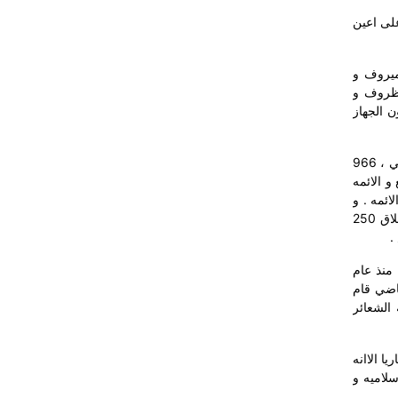
على اعين
ري ديميروف و
لظروف و
ن الجهاز
عاكف عثمان افندي اصبح المفتي العام من 1947 – 1964 . عاكف استلم قيادة دار الافتاء من سليمان يومر افندي و التي كان فيها 27 مفتي ، 966
ه تم تخفيضهم الى 500 و البوماكيه الى 80 ، و الجوامع و الائمه
ماك 80 جامع و نفس العدد من الائمه . و
ستة دور افتاء . وتطبيقا لهذا القرار في المناطق التركيه تم اغلاق 250
 منذ عام
ماضي قام
 الشعائر
يا الاانه
سلاميه و