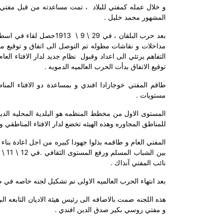
و خلال عمله كمفتي للبلاد
، تمت مساعدته من قبل مفتي صو
المشهور محمد خليل .
بعد حرب البلقان ، في 29 \ 9 \
1913حصل لقاء في اسطنبول
مداخلات و نقاشات مطوله تم التوصل الى اتفاق و توقيع 
التفاهم يرتئي الى اعداد وقبول
نظام جديد لدار الافتاء الع
توقيع الاتفاق بدأت الحرب العالميه الدمويه .
طاقم المفتي خوجازادا افندي و بمساعدة دو الافتاء الم
مستويات .
المستوى الاول من مخطط المنظمه هو البلدية المحليه الدينيه 
للمناطق المجاوره وهذه الهيئه تخضع لدار الافتاء المناطقي و 
المفتي العام و طاقمه بذلوا جهودا كبيره من اجل اعادة بناء
نائب المفتي آنذاك .
بعد انتهاء الحرب العالميه الاولى تم تشكيل لجنه خاصه في 
هذه اللجنه ضمت بالاضافه الى رئيس هيئة الاديان التابعه ا
و مفتي روسي بكير صدق الدين افندي .