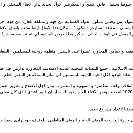
فيا سليمان فايق افندي و السكريتير الاول الجديد لدار الافتاء الصحفي و ال
بين وفدين يمثلون الدوله العثمانيه من جهه و مملكة بلغاريا من جهه اخر
ما يسمى " معاهدة تسارغرادسكي "
، وكان هذا الاتفاق ايضا مدعم باتفاق الافتاء
ام المفعل في الوقت الحالي . ولكن هذا الغرض المنشود لم يتم تحقيقه مباشرةً ، 
ناطقيه والاماكن المجاوره عملوا على تاسيس منظمه روحيه للمسلمين
البلغا
الاسلاميه . جميع البلديات المحليه الدينيه الاسلاميه المجاوره تدارمن قبل هيئة
القائد الوحيد لكل الحياة الدينيه للمسلمين في سائر المملكه هو المفتي العام .
 املاك الوقف المكسره و المنهوبه و المدمره ، ومن اجل الاصلاح و تطوير العمل
بين الشباب المسلم ورفع المستوى الثقافي .في 12 \ 11 \ 1920 انتخب مؤتمر الافتاء العام زعيما له سليمان فايق افندي الذي كا
صوفيا لاعداد مشروع جديد .
لى وزارة الخارجيه المفتي العام و المفتي المناطقي لبلوفدف خوجازادي سعدالد