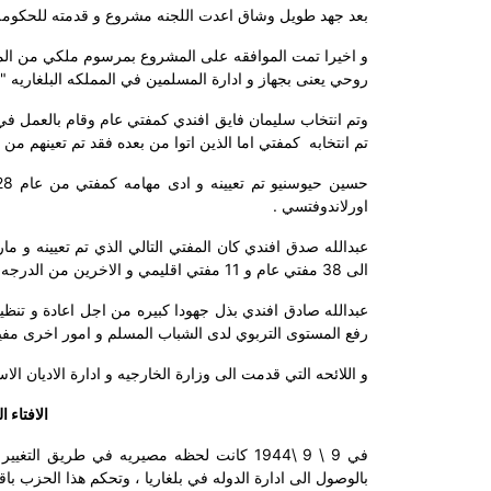
بعد جهد طويل وشاق اعدت اللجنه مشروع و قدمته للحكومه 
روحي يعنى بجهاز و ادارة المسلمين في المملكه البلغاريه " 
وتم انتخاب سليمان فايق افندي كمفتي عام وقام بالعمل في
تم انتخابه
كمفتي اما الذين اتوا من بعده فقد تم تعينهم من 
اورلاندوفتسي .
الى 38 مفتي عام و 11 مفتي اقليمي و الاخرين من الدرجه الثانيه مفتيين محليين .
عبدالله صادق افندي بذل جهودا كبيره من اجل اعادة و تنظي
رفع المستوى التربوي لدى الشباب المسلم و امور اخرى مفيده
و اللائحه التي قدمت الى وزارة الخارجيه و ادارة الاديان الاسلاميه في عام 1938 اعطت انطباع ملفت عن الا
الافتاء 
في 9 \ 9 \1944 كانت لحظه مصيريه في طريق
بالوصول الى ادارة الدوله في بلغاريا ، وتحكم هذا الحزب باقدار الشعب البلغا