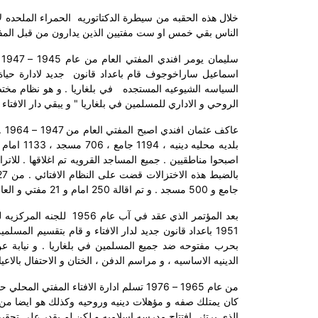
خلال هذه الحقبه من سيطرة الدكتاتوريه
الحمراء الملحده 
الناس بقي خمس او ست مفتيين الذين يدارون من قبل المفتي
س
اسماعيل ساراخوجوف قام باعداد قانون
جديد لادارة حياة
السياسه الشيوعيه المستجده
في بلغاريا . و هو نظام مخت
الروحي و الاداري للمسلمين في بلغاريا " و يبقي دار الافت
بالضبط هذه الاختزالات قضت على النظام الافتائي . من 27 دار افتاء بقي
جامع و 500 مسجد . و تم اقالة 250 امام و 21 مفتي و العاملين في دور الافتاء اصبحوا بدون عمل . واملاك الوقف تم تهديمها حتى الاساس .
بعد المؤتمر الذي عقد في آب عام 1956
للجنه المركزيه 
1951 باعداد قانون جديد لدار الافتاء و قام بتقسيم ا
بحرب مفتوحه ضد جميع المسلمين في بلغاريا . و نيابة عن د
الدينيه الاساسيه ، و مراسم الدفن ، الختان و الاحتفال بالاعياد 
من عام 1965 – 1976 تسلم ادارة الافتاء ال
كان يمتلك صفه و مؤهلات دينيه وروحيه وكذلك هو ايضا من آ
الذي يرتئي افتتاح مدرسه اسلاميه و لكن لم يقدر على تحقيق 