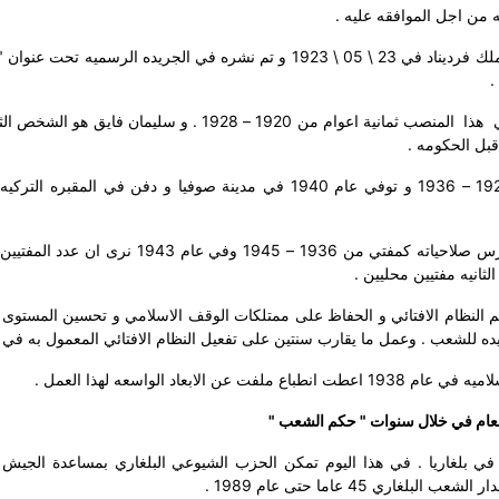
من اجل الموافقه عليه .
و اخيرا تمت الموافقه على المشروع بمرسوم ملكي من الملك فرديناد في 23 \ 05 \ 1923 و تم نشره في الجريده الرسم
.
هذا
المنصب ثمانية اعوام من 1920 – 1928 . و سليمان فايق هو ال
قبل الحكومه .
حسين حيوسنيو تم تعيينه و ادى مهامه كمفتي من عام 1928 – 1936 و توفي عام 1940 في مدينة صوفيا و دفن في ال
عبدالله صدق افندي كان المفتي التالي الذي تم تعيينه و مارس صلاحياته كمفتي من 1936 – 1945 وفي 
م النظام الافتائي و الحفاظ على ممتلكات الوقف الاسلامي و تحسين المستوى 
 للشعب . وعمل ما يقارب سنتين على تفعيل النظام الافتائي المعمول به في الب
بعاد الواسعه لهذا العمل .
العام في خلال سنوات " حكم الشعب "
 التغيير في بلغاريا . في هذا اليوم تمكن الحزب الشيوعي البلغاري بمساعدة الجي
ري 45 عاما حتى عام 1989 .