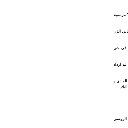
يه تحت عنوان " مرسوم
شخص الثاني الذي
مقبره التركيه في حي
عام 1943 نرى ان عدد المفتيين قد ازداد
المادي و
لاد .
ش الروسي