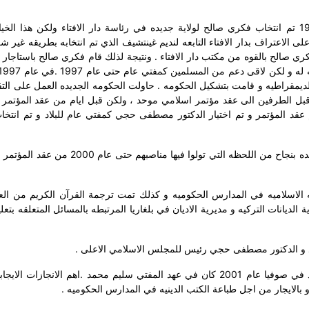
في المؤتمر الاسلامي الطارئ الذي عقد في 6 \ 3 \ 1995 تم انتخاب فكري صالح لولاية جديده في رئاسة دار الافتاء ولكن هذا 
لاعتراف بدار الافتاء التابعه لنديم غينتشيف الذي تم انتخابه بطريقه غير 
 عام 1994 و تم طرد المفتي فكري صالح بالقوه من مكتب دار الافتاء . ونتيجة لذلك قام فكري صالح باستا
لديمقراطيه و قامت بتشكيل الحكومه . حاولت الحكومه الجديده العمل على الت
 قبل الطرفين الى عقد مؤتمر اسلامي موحد ، ولكن قبل ايام من عقد المؤتمر 
عقد المؤتمر و تم اختيار الدكتور مصطفى حجي كمفتي عام للبلاد و تم انتخ
و للمره الاولى منذ عام 1998 حتى الان عملت القياده الجديده بنجاح من اللحظه التي تولوا فيها 
انه الاسلاميه في المدارس الحكوميه و كذلك تمت ترجمة القرآن الكريم من الع
الديانات التركيه و مديرية الاديان في بلغاريا المرتبطه بالمسائل المتعلقه بتعليم
الاجتماع الاول و الوحيد لمنظمة المؤتمرالاسلامي الذي عقد في صوفيا عام 2001 كان في عهد المفتي سليم محمد .اهم الانجاز
 بالايجار من اجل طباعة الكتب الدينيه في المدارس الحكوميه .