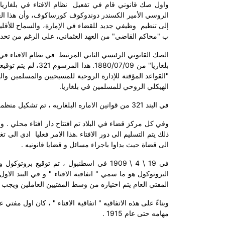
واول صك قانوني قام في تفعيل
نظام الافتاء في بلغاريا
الروسي الأمير الكسندر دوندوكوف كورساكوف، وأن هذا الع
إلى تنظيم
وظيفي جديد للقضاء في الإمارة، والسماح للأقليا
ب "محاكم القاضي" من العهد العثماني، على الرغم من تحدي
الصك القانوني الرئيسي الثاني المرتبط
في نظام الافتاء في 
بلغاريا" من 0/07/09
الهيكلي الروحي للمسلمين في بلغاريا.
في البند 321 من قوانين الاماره البلغاريه ، تم تشكيل منظمه افتائيه موسعه وتم تحديد دور الافتاء المحليه و كذلك مهامهم .
وفي كل مركز قضاء في البلاد تم افتتاح دار افتاء محلي . و 
ذلك يتم التسليم الى دور الافتاء .هذا الامر فعليا
ادى الى تغ
الى قضاة حيث بداوا باجراء مسائل و قضايا قانونيه .
في 19 \ 4 \ 1909 في اسطنبول ، تم توقيع 
البروتوكول هو ما سمي " اتفاقية الافتاء " و في البند الاو
المفتي العام يتم اختياره من وسط المفتيين العاملين ويجب 
مهامه حتى عام 1915 .