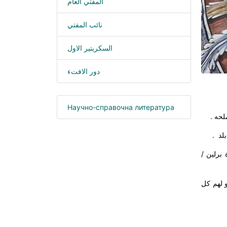
المفتي العام
نائب المفتي
السكريتير الاول
دور الافتء
Научно-справочна литература
لحه .
لد
.
برلين /
و لهم كل