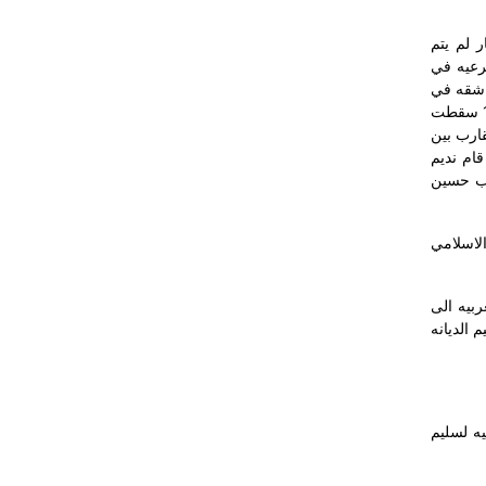
الخيار لم يتم
شرعيه في
جار شقه في
صوفيا و استمر في عمله على الرغم من عدم دعم الحكومه له و لكن لاقى دعم من المسلمين كمفتي عام حتى عام 1997 .في عام 1997 سقطت
قارب بين
قام نديم
اب حسين
مناصبهم حتى عام 2000 من عقد المؤتمر الاسلامي
ربيه الى
 الديانه
ات الايجابيه لسليم