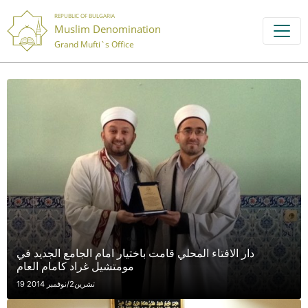
REPUBLIC OF BULGARIA
Muslim Denomination
Grand Mufti`s Office
دار الافتاء المحلي قامت باختيار امام الجامع الجديد في
مومتشيل غراد كامام العام
19 تشرين2/نوفمبر 2014