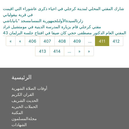
شارك المفتي المحلي لمدينة كرجلي في احياء ذكرى عاشوراء التي اقيمت
في قرية بيفولياني
زارتالسيدةالأولىلجمهورية النمسامسجد "بانياباشي
مفتي كرجلي قام بزيارة المدرسة الدينية في مومتشيل غراد
المفتي العام الدكتور مصطفى حجي كان ضيفا في افتتاح جلسة البرلمان 43
411(current)
«
«
406
407
408
409
...
411
412
413
414
...
»
»
الرئيسية
أوقات الصلاة الشهرية
القران الكريم
الحديث الشريف
الحملات الخيريه
المكتبة
مجلةالمسلمون
الشهادات