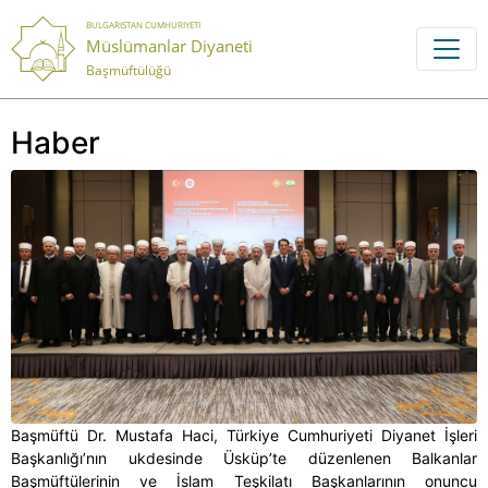
BULGARISTAN CUMHURIYETI
Müslümanlar Diyaneti
Başmüftülüğü
Haber
Başmüftü Dr. Mustafa Haci, Türkiye Cumhuriyeti Diyanet İşleri
Başkanlığı’nın ukdesinde Üsküp’te düzenlenen Balkanlar
Başmüftülerinin ve İslam Teşkilatı Başkanlarının onuncu