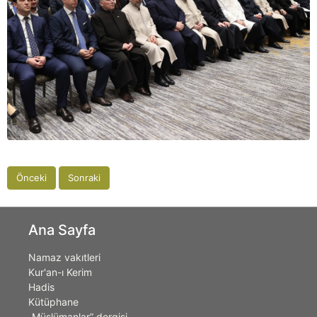
Önceki
Sonraki
Ana Sayfa
Namaz vakıtleri
Kur'an-ı Kerim
Hadis
Kütüphane
„Müslümanlar” dergisi