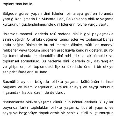
toplantısına katıldı.
Bölgede görev yapan dinî liderleri bir araya getiren forumda
yaptığı konuşmada Dr. Mustafa Hacı, Balkanlar’da birlikte yaşama
kültürünün güçlendirilmesinde dinî liderlerin rolüne vurgu yaptı.
“İslam’da manevi liderlerin rolü sadece dinî bilgiyi paylaşmakla
sınırlı değildir. O, ahlaki değerleri temsil eder ve toplumsal barışa
katkı sağlar. Dinimizde bu rol imamlar, âlimler, müftüler, manevî
rehberler veya toplum önderleri aracılığıyla kendini gösterir. Bu rol
üç temel alanda özetlenebilir: dinî rehberlik, ahlaki örneklik ve
toplumsal sorumluluk. Bu nedenle dinî liderlerin dili, davranışları
ve girişimleri, bir toplumdaki ilişkiler üzerinde önemli bir etkiye
sahiptir.” ifadelerini kullandı.
Başmüftü ayrıca, bölgede birlikte yaşama kültürünün tarihsel
bağlamı ve İslamî değerlerin karşılıklı anlayış ve saygı ruhunun
inşasındaki katkısı üzerinde de durdu.
“Balkanlar’da birlikte yaşama kültürünün kökleri derindir. Yüzyıllar
boyunca farklı topluluklar birlikte yaşamış, ticaret yapmış ve
saygı ve hoşgörüye dayalı ortak bir şehir kültürü oluşturmuştur.