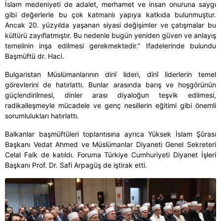
İslam medeniyeti de adalet, merhamet ve insan onuruna saygı
gibi değerlerle bu çok katmanlı yapıya katkıda bulunmuştur.
Ancak 20. yüzyılda yaşanan siyasi değişimler ve çatışmalar bu
kültürü zayıflatmıştır. Bu nedenle bugün yeniden güven ve anlayış
temelinin inşa edilmesi gerekmektedir.” Ifadelerinde bulundu
Başmüftü dr. Haci.
Bulgaristan Müslümanlarının dinî lideri, dinî liderlerin temel
görevlerini de hatırlattı. Bunlar arasında barış ve hoşgörünün
güçlendirilmesi, dinler arası diyaloğun teşvik edilmesi,
radikalleşmeyle mücadele ve genç nesillerin eğitimi gibi önemli
sorumlulukları hatırlattı.
Balkanlar başmüftüleri toplantısına ayrıca Yüksek İslam Şûrası
Başkanı Vedat Ahmed ve Müslümanlar Diyaneti Genel Sekreteri
Celal Faik de katıldı. Foruma Türkiye Cumhuriyeti Diyanet İşleri
Başkanı Prof. Dr. Safi Arpagüş de iştirak etti.