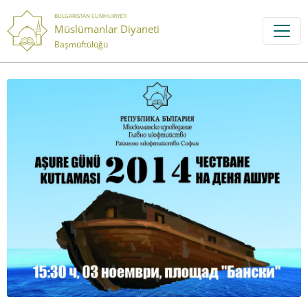
BULGARISTAN CUMHURIYETI
Müslümanlar Diyaneti
Başmüftülüğü